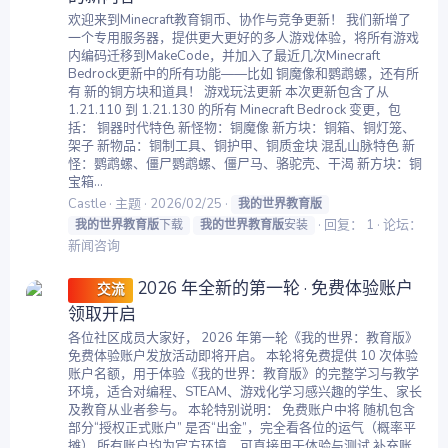
欢迎来到Minecraft教育铜币、协作与竞争更新！ 我们新增了
一个专用服务器，提供更大更好的多人游戏体验，将所有游戏
内编码迁移到MakeCode，并加入了最近几次Minecraft
Bedrock更新中的所有功能——比如 铜魔像和鹦鹉螺，还有所
有 新的铜方块和道具！ 游戏玩法更新 本次更新包含了从
1.21.110 到 1.21.130 的所有 Minecraft Bedrock 变更，包
括： 铜器时代特色 新怪物：铜魔像 新方块：铜箱、铜灯笼、
架子 新物品：铜制工具、铜护甲、铜质金块 混乱山脉特色 新
怪：鹦鹉螺、僵尸鹦鹉螺、僵尸马、骆驼壳、干渴 新方块：铜
宝箱...
Castle
主题
2026/02/25
我的世界教育版
回复： 1
论坛：
我的世界教育版
下载
我的世界教育版
安装
新闻咨询
2026 年全新的第一轮 · 免费体验账户
交流
领取开启
各位社区成员大家好， 2026 年第一轮《我的世界：教育版》
免费体验账户发放活动即将开启。 本轮将免费提供 10 次体验
账户名额，用于体验《我的世界：教育版》的完整学习与教学
环境，适合对编程、STEAM、游戏化学习感兴趣的学生、家长
及教育从业者参与。 本轮特别说明： 免费账户中将 随机包含
部分“授权正式账户” 是否“出金”，完全看各位的运气（概率平
摊） 所有账户均为官方环境，可直接用于体验与测试 补充账