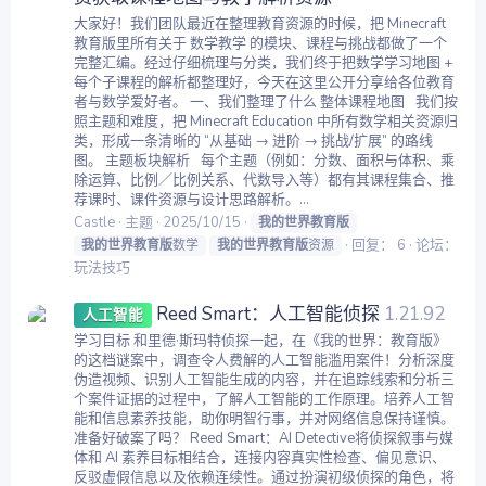
大家好！我们团队最近在整理教育资源的时候，把 Minecraft
教育版里所有关于 数学教学 的模块、课程与挑战都做了一个
完整汇编。经过仔细梳理与分类，我们终于把数学学习地图 +
每个子课程的解析都整理好，今天在这里公开分享给各位教育
者与数学爱好者。 一、我们整理了什么 整体课程地图 我们按
照主题和难度，把 Minecraft Education 中所有数学相关资源归
类，形成一条清晰的 “从基础 → 进阶 → 挑战/扩展” 的路线
图。 主题板块解析 每个主题（例如：分数、面积与体积、乘
除运算、比例／比例关系、代数导入等）都有其课程集合、推
荐课时、课件资源与设计思路解析。...
Castle
主题
2025/10/15
我的世界教育版
回复： 6
论坛：
我的世界教育版
数学
我的世界教育版
资源
玩法技巧
Reed Smart：人工智能侦探
1.21.92
人工智能
学习目标 和里德·斯玛特侦探一起，在《我的世界：教育版》
的这档谜案中，调查令人费解的人工智能滥用案件！分析深度
伪造视频、识别人工智能生成的内容，并在追踪线索和分析三
个案件证据的过程中，了解人工智能的工作原理。培养人工智
能和信息素养技能，助你明智行事，并对网络信息保持谨慎。
准备好破案了吗？ Reed Smart：AI Detective将侦探叙事与媒
体和 AI 素养目标相结合，连接内容真实性检查、偏见意识、
反驳虚假信息以及依赖连续性。通过扮演初级侦探的角色，将