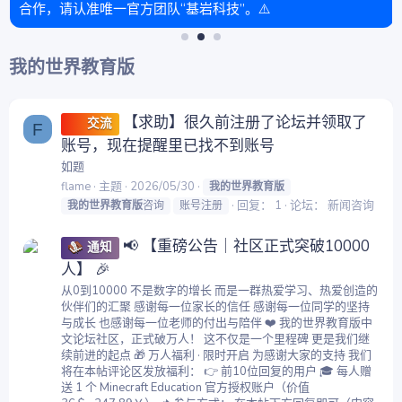
合作，请认准唯一官方团队“基岩科技”。⚠️
我的世界教育版
【求助】很久前注册了论坛并领取了
交流
F
账号，现在提醒里已找不到账号
如题
flame
主题
2026/05/30
我的世界教育版
回复： 1
论坛：
新闻咨询
我的世界教育版
咨询
账号注册
📢 【重磅公告｜社区正式突破10000
通知
人】 🎉
从0到10000 不是数字的增长 而是一群热爱学习、热爱创造的
伙伴们的汇聚 感谢每一位家长的信任 感谢每一位同学的坚持
与成长 也感谢每一位老师的付出与陪伴 ❤️ 我的世界教育版中
文论坛社区，正式破万人！ 这不仅是一个里程碑 更是我们继
续前进的起点 🎁 万人福利 · 限时开启 为感谢大家的支持 我们
将在本帖评论区发放福利： 👉 前10位回复的用户 🎓 每人赠
送 1 个 Minecraft Education 官方授权账户（价值