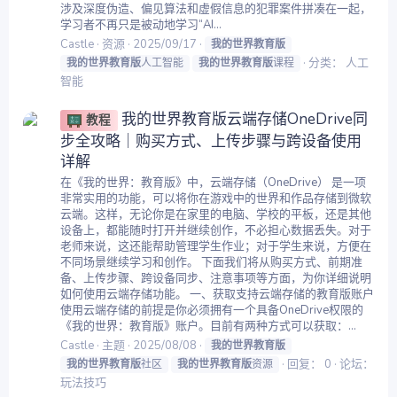
涉及深度伪造、偏见算法和虚假信息的犯罪案件拼凑在一起，
学习者不再只是被动地学习“AI...
Castle
资源
2025/09/17
我的世界教育版
分类：
人工
我的世界教育版
人工智能
我的世界教育版
课程
智能
我的世界教育版云端存储OneDrive同
教程
步全攻略｜购买方式、上传步骤与跨设备使用
详解
在《我的世界：教育版》中，云端存储（OneDrive） 是一项
非常实用的功能，可以将你在游戏中的世界和作品存储到微软
云端。这样，无论你是在家里的电脑、学校的平板，还是其他
设备上，都能随时打开并继续创作，不必担心数据丢失。对于
老师来说，这还能帮助管理学生作业；对于学生来说，方便在
不同场景继续学习和创作。 下面我们将从购买方式、前期准
备、上传步骤、跨设备同步、注意事项等方面，为你详细说明
如何使用云端存储功能。 一、获取支持云端存储的教育版账户
使用云端存储的前提是你必须拥有一个具备OneDrive权限的
《我的世界：教育版》账户。目前有两种方式可以获取：...
Castle
主题
2025/08/08
我的世界教育版
回复： 0
论坛：
我的世界教育版
社区
我的世界教育版
资源
玩法技巧