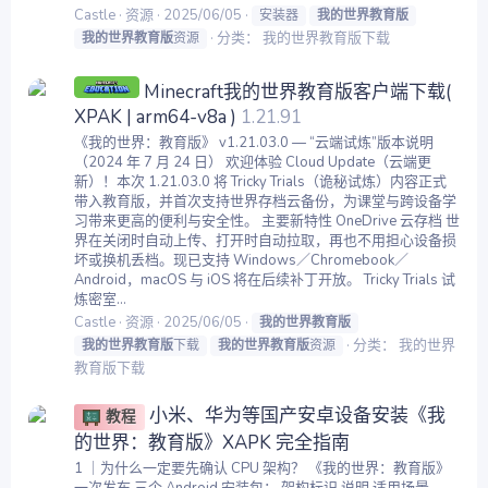
Castle
资源
2025/06/05
安装器
我的世界教育版
分类：
我的世界教育版下载
我的世界教育版
资源
Minecraft我的世界教育版客户端下载(
XPAK | arm64-v8a )
1.21.91
《我的世界：教育版》 v1.21.03.0 — “云端试炼”版本说明
（2024 年 7 月 24 日） 欢迎体验 Cloud Update（云端更
新）！本次 1.21.03.0 将 Tricky Trials（诡秘试炼）内容正式
带入教育版，并首次支持世界存档云备份，为课堂与跨设备学
习带来更高的便利与安全性。 主要新特性 OneDrive 云存档 世
界在关闭时自动上传、打开时自动拉取，再也不用担心设备损
坏或换机丢档。现已支持 Windows／Chromebook／
Android，macOS 与 iOS 将在后续补丁开放。 Tricky Trials 试
炼密室...
Castle
资源
2025/06/05
我的世界教育版
分类：
我的世界
我的世界教育版
下载
我的世界教育版
资源
教育版下载
小米、华为等国产安卓设备安装《我
教程
的世界：教育版》XAPK 完全指南
1 ｜为什么一定要先确认 CPU 架构？ 《我的世界：教育版》