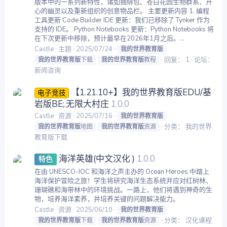
版本中的一系列新特性，诸如捆绑包、苍白花园生物群系、开
心的幽灵以及重新组织的创意物品栏。 主要更新内容 1. 编程
工具更新 Code Builder IDE 更新：我们已移除了 Tynker 作为
支持的 IDE。 Python Notebooks 更新：Python Notebooks 将
在下次更新中移除，预计最早在2026年1月之后。...
Castle
主题
2025/07/24
我的世界教育版
回复： 1
论坛：
我的世界教育版
下载
我的世界教育版
教程
新闻咨询
【1.21.10+】我的世界教育版EDU/基
电子竞技
岩版BE;.无限大村庄
1.0.0
Castle
资源
2025/07/16
我的世界教育版
分类：
我的世界
我的世界教育版
地图
我的世界教育版
资源
教育版下载
海洋英雄(中文汉化 )
1.0.0
特色
在由 UNESCO-IOC 和海洋之声主办的 Ocean Heroes 中踏上
海洋保护冒险之旅！学生将研究海洋生态系统并应对红树林、
珊瑚礁和海带林中的环境挑战。一路上，他们将遇到神奇的生
物，培养海洋素养，并培养关键的问题解决能力。
Castle
资源
2025/06/10
我的世界教育版
分类：
汉化课程
我的世界教育版
下载
我的世界教育版
资源