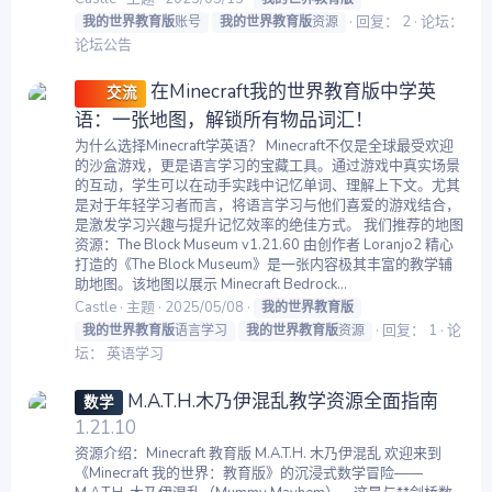
回复： 2
论坛：
我的世界教育版
账号
我的世界教育版
资源
论坛公告
在Minecraft我的世界教育版中学英
交流
语：一张地图，解锁所有物品词汇！
为什么选择Minecraft学英语？ Minecraft不仅是全球最受欢迎
的沙盒游戏，更是语言学习的宝藏工具。通过游戏中真实场景
的互动，学生可以在动手实践中记忆单词、理解上下文。尤其
是对于年轻学习者而言，将语言学习与他们喜爱的游戏结合，
是激发学习兴趣与提升记忆效率的绝佳方式。 我们推荐的地图
资源：The Block Museum v1.21.60 由创作者 Loranjo2 精心
打造的《The Block Museum》是一张内容极其丰富的教学辅
助地图。该地图以展示 Minecraft Bedrock...
Castle
主题
2025/05/08
我的世界教育版
回复： 1
论
我的世界教育版
语言学习
我的世界教育版
资源
坛：
英语学习
M.A.T.H.木乃伊混乱教学资源全面指南
数学
1.21.10
资源介绍：Minecraft 教育版 M.A.T.H. 木乃伊混乱 欢迎来到
《Minecraft 我的世界：教育版》的沉浸式数学冒险——