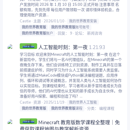
户发放时间 2026 年 1 月 10 日 15:00 正式开始 注意事项 名
额有限，先到先得 每位用户限领取一次 请珍惜体验机会，合
理使用账户资源...
Castle
主题
2026/01/10
我的世界教育安装
我的世界教育版
我的世界教育版
账号账号
回复： 9
论坛：
新闻咨询
我的世界教育版
账户
人工智能时刻：第一夜
1.21.93
学习目标 欢迎来到Minecraft的人工智能时刻：第一夜 在这个
新冒险中，学生们将与一名AI代理组队，在Minecraft的第一个
夜晚生存下来。他们会训练特工识别资源、制作工具并在日落
前搭建庇护所，同时学习为什么人工智能系统需要人类监督。
学生将通过MakeCode模块或Python解决编程谜题，应用序
列、循环和调试等关键概念，并发现人类与人工智能如何协作
以实现目标。到课程结束时，学习者将从新手冒险者成长为自
信的导师，他们的AI代理也从无知的新手成长为自主伙伴。 你
准备好用AI探索、编程和创造了吗？...
Castle
资源
2025/11/19
我的世界人工智能
分类：
编程课程
我的世界教育版
我的世界教育版
课程
Minecraft 教育版数学课程全整理｜免
费获取课程地图与教学解析资源