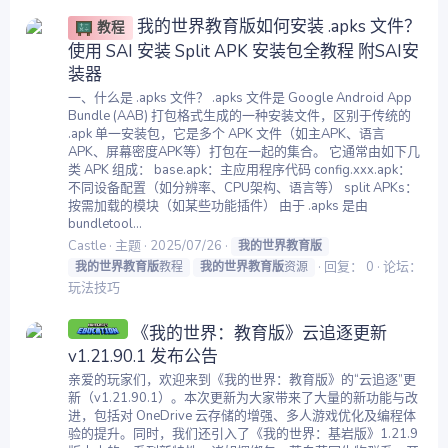
我的世界教育版如何安装 .apks 文件？
教程
使用 SAI 安装 Split APK 安装包全教程 附SAI安
装器
一、什么是 .apks 文件？ .apks 文件是 Google Android App
Bundle (AAB) 打包格式生成的一种安装文件，区别于传统的
.apk 单一安装包，它是多个 APK 文件（如主APK、语言
APK、屏幕密度APK等）打包在一起的集合。 它通常由如下几
类 APK 组成： base.apk：主应用程序代码 config.xxx.apk：
不同设备配置（如分辨率、CPU架构、语言等） split APKs：
按需加载的模块（如某些功能插件） 由于 .apks 是由
bundletool...
Castle
主题
2025/07/26
我的世界教育版
回复： 0
论坛：
我的世界教育版
教程
我的世界教育版
资源
玩法技巧
《我的世界：教育版》云追逐更新
v1.21.90.1 发布公告
亲爱的玩家们，欢迎来到《我的世界：教育版》的“云追逐”更
新（v1.21.90.1）。本次更新为大家带来了大量的新功能与改
进，包括对 OneDrive 云存储的增强、多人游戏优化及编程体
验的提升。同时，我们还引入了《我的世界：基岩版》1.21.9