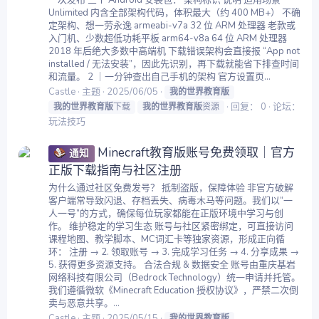
一次发布 三个 Android 安装包： 架构标识 说明 适用场景
Unlimited 内含全部架构代码，体积最大（约 400 MB+） 不确
定架构、想一劳永逸 armeabi-v7a 32 位 ARM 处理器 老款或
入门机、少数超低功耗平板 arm64-v8a 64 位 ARM 处理器
2018 年后绝大多数中高端机 下载错误架构会直接报 “App not
installed / 无法安装”，因此先识别，再下载就能省下排查时间
和流量。 2 ｜一分钟查出自己手机的架构 官方设置页...
Castle
主题
2025/06/05
我的世界教育版
回复： 0
论坛：
我的世界教育版
下载
我的世界教育版
资源
玩法技巧
Minecraft教育版账号免费领取｜官方
通知
正版下载指南与社区注册
为什么通过社区免费发号？ 抵制盗版，保障体验 非官方破解
客户端常导致闪退、存档丢失、病毒木马等问题。我们以“一
人一号”的方式，确保每位玩家都能在正版环境中学习与创
作。 维护稳定的学习生态 账号与社区紧密绑定，可直接访问
课程地图、教学脚本、MC词汇卡等独家资源，形成正向循
环： 注册 → 2. 领取账号 → 3. 完成学习任务 → 4. 分享成果 →
5. 获得更多资源支持。 合法合规 & 数据安全 账号由重庆基岩
网络科技有限公司（Bedrock Technology）统一申请并托管。
我们遵循微软《Minecraft Education 授权协议》，严禁二次倒
卖与恶意共享。...
Castle
主题
2025/05/15
我的世界教育版