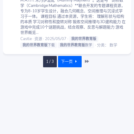
M.A.T.H. 木乃伊混乱（Mummy Mayhem）。这是与**剑桥数
学（Cambridge Mathematics）**联合开发的专题课程资源，
专为8-10岁学生设计，融合几何概念、空间推理与沉浸式学
习于一体。 课程目标 通过本资源，学生将： 理解形状与结构
的本质 学习对称性和旋转对称 锻炼空间推理与3D建构能力 在
游戏中完成10个谜题挑战，结合观察、反思与解题能力 游戏
世界概览...
Castle
资源
2025/05/07
我的世界教育版
分类：
数学
我的世界教育版
下载
我的世界教育版
数学
最近
1 / 3
下一页