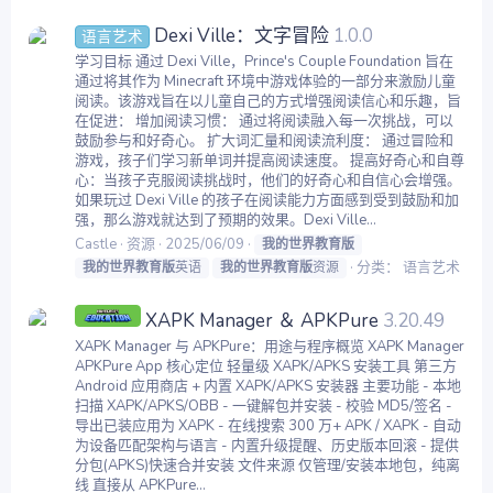
Dexi Ville：文字冒险
1.0.0
语言艺术
学习目标 通过 Dexi Ville，Prince's Couple Foundation 旨在
通过将其作为 Minecraft 环境中游戏体验的一部分来激励儿童
阅读。该游戏旨在以儿童自己的方式增强阅读信心和乐趣，旨
在促进： 增加阅读习惯： 通过将阅读融入每一次挑战，可以
鼓励参与和好奇心。 扩大词汇量和阅读流利度： 通过冒险和
游戏，孩子们学习新单词并提高阅读速度。 提高好奇心和自尊
心：当孩子克服阅读挑战时，他们的好奇心和自信心会增强。
如果玩过 Dexi Ville 的孩子在阅读能力方面感到受到鼓励和加
强，那么游戏就达到了预期的效果。Dexi Ville...
Castle
资源
2025/06/09
我的世界教育版
分类：
语言艺术
我的世界教育版
英语
我的世界教育版
资源
XAPK Manager ＆ APKPure
3.20.49
XAPK Manager 与 APKPure：用途与程序概览 XAPK Manager
APKPure App 核心定位 轻量级 XAPK/APKS 安装工具 第三方
Android 应用商店 + 内置 XAPK/APKS 安装器 主要功能 - 本地
扫描 XAPK/APKS/OBB - 一键解包并安装 - 校验 MD5/签名 -
导出已装应用为 XAPK - 在线搜索 300 万+ APK / XAPK - 自动
为设备匹配架构与语言 - 内置升级提醒、历史版本回滚 - 提供
分包(APKS)快速合并安装 文件来源 仅管理/安装本地包，纯离
线 直接从 APKPure...