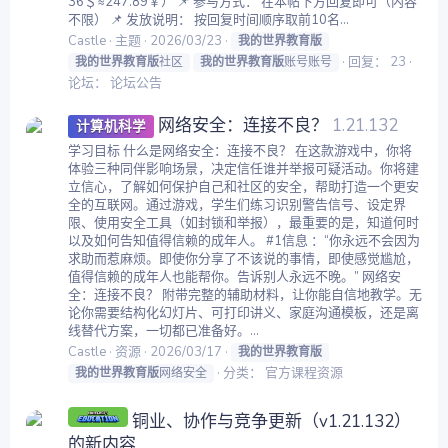
36＄≈247.89￥） 📌 参与方式： 在本帖下方回复即可（内容
不限） 📌 发放说明： 按回复时间顺序取前10名...
Castle
主题
2026/03/23
我的世界教育版
回复： 23
我的世界教育版
社区
我的世界教育版
账号账号
论坛：
论坛公告
网络安全：连接不良？
1.21.132
计算机科学
学习目标 什么是网络安全：连接不良？ 在这款游戏中，你将
体验三种同伴影响场景，决定信任谁并举报可疑活动。你将建
立信心，了解如何保护自己和社区的安全，帮助打造一个更安
全的互联网。通过游戏，学生们练习识别警告信号、设定界
限、使用安全工具（如封锁和举报），最重要的是，知道何时
以及如何告知值得信赖的成年人。 #1信息 ：“你永远不会因为
求助而惹麻烦。即使你分享了不该说的事情，即使感觉尴尬，
值得信赖的成年人也能帮你。告诉别人永远不晚。” 网络安
全：连接不良？ 附带完整的辅助材料，让你能自信地教学。无
论你需要结构化幻灯片、可打印讲义、家庭沟通模板，还是离
线替代方案，一切都已准备好。...
Castle
资源
2026/03/17
我的世界教育版
分类：
官方课程资源
我的世界教育版
网络安全
铜业、协作与竞争更新（v1.21.132）
的新内容