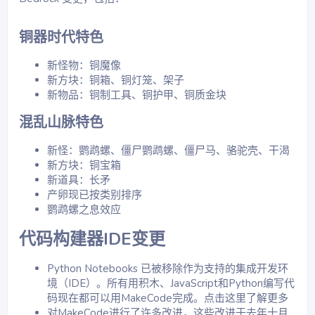
铜器时代特色​
新怪物：铜魔像
新方块：铜箱、铜灯笼、架子
新物品：铜制工具、铜护甲、铜质金块
混乱山脉特色​
新怪：鹦鹉螺、僵尸鹦鹉螺、僵尸马、骆驼壳、干渴
新方块：铜宝箱
新道具：长矛
产卵现已按类别排序
鹦鹉螺之息效应
代码构建器IDE变更​
Python Notebooks 已被移除作为支持的集成开发环
境（IDE）。所有用积木、JavaScript和Python编写代
码现在都可以用MakeCode完成。点击这里了解更多
对MakeCode进行了许多改进，这些改进于去年十月