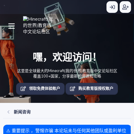
嘿，欢迎访问！
这里是全球最大的Minecraft(我的世界)教育版中文论坛社区
覆盖100+国家，分享最新的资源和攻略
领取免费体验账户
购买教育版授权账户
新闻咨询
⚠️ 重要提示 ，警惕诈骗 本论坛未与任何其他团队或盈利单位