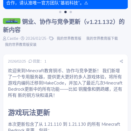
合作，请认准唯一官方团队“基岩科技”。⚠️
铜业、协作与竞争更新（v1.21.132）的
新内容
主
开
标
Castle
2026/02/25
我的世界教育版
我的世界教育版下载
题
始
签
我的世界教育版安装
发
时
起
间
人
2026/02/25
回复： 1
欢迎来到Minecraft教育铜币、协作与竞争更新！ 我们新增
了一个专用服务器，提供更大更好的多人游戏体验，将所有
游戏内编码迁移到MakeCode，并加入了最近几次Minecraft
Bedrock更新中的所有功能——比如 铜魔像和鹦鹉螺，还有
所有 新的铜方块和道具！
游戏玩法更新​
本次更新包含了从 1.21.110 到 1.21.130 的所有 Minecraft
Bedrock 变更，包括：