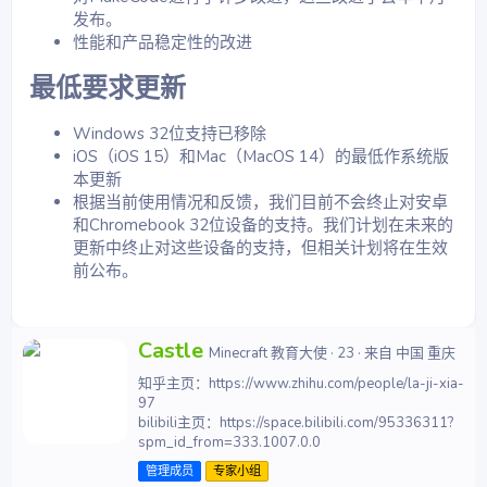
发布。
性能和产品稳定性的改进
最低要求更新​
Windows 32位支持已移除
iOS（iOS 15）和Mac（MacOS 14）的最低作系统版
本更新
根据当前使用情况和反馈，我们目前不会终止对安卓
和Chromebook 32位设备的支持。我们计划在未来的
更新中终止对这些设备的支持，但相关计划将在生效
前公布。
撰
Castle
Minecraft 教育大使
·
23
·
来自
中国 重庆
写
知乎主页：https://www.zhihu.com/people/la-ji-xia-
者
97
bilibili主页：https://space.bilibili.com/95336311?
spm_id_from=333.1007.0.0
管理成员
专家小组