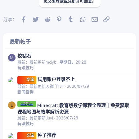
注意事项
您必须登录或注册才可回复。
名额有限，先到先得
Facebook
Twitter
Reddit
Pinterest
Tumblr
WhatsApp
邮件
链接
分享：
每位用户限领取一次
请珍惜体验机会，合理使用账户资源
最新帖子
欢迎大家准时参与，
看看这一轮——
谁能直接抽到授权账号成功出金
挖钻石
M
最新：最新更新mcjyb
星期日，20:28
玩法技巧
试用账户登录不上
交流
最新：最新更新天禅吖TvT
2026/07/29
新闻咨询
Minecraft 教育版数学课程全整理｜免费获取
L
课程地图与教学解析资源
最新：最新更新liuyi
2026/07/28
玩法技巧
种子推荐
交流