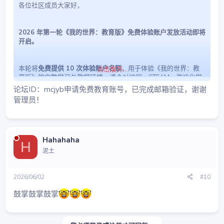
各位社区成员大家好，
2026 年第一轮《我的世界：教育版》免费体验账户发放活动即将
开启。
本轮将
免费提供 10 次体验账户名额
，用于体验《我的世界：教
点击展开...
育版》的完整学习与教学环境，适合对编程、STEAM、游戏化学
习感兴趣的学生、家长及教育从业者参与。
论坛ID：mcjyb申请免费教育账号，已完成邮箱验证，谢谢
管理员！
本轮特别说明：
免费账户中将
随机包含部分“授权正式账户”
Hahahaha
H
是否“出金”，完全看各位的运气（概率平摊）
泥土
所有账户均为官方环境，可直接用于体验与测试
2026/06/02
#10
补充账户发放时间
2026 年 1 月 10 日
鼓掌鼓掌鼓掌
15:00 正式开始