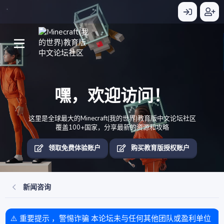
嘿，欢迎访问！
这里是全球最大的Minecraft(我的世界)教育版中文论坛社区
覆盖100+国家，分享最新的资源和攻略
领取免费体验账户
购买教育版授权账户
新闻咨询
⚠️ 重要提示 ，警惕诈骗 本论坛未与任何其他团队或盈利单位