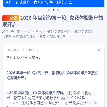
合作，请认准唯一官方团队“基岩科技”。⚠️
2026 年全新的第一轮 · 免费体验账户领
交流
取开启
主
开
标
Castle
2026/01/10
我的世界教育安装
我的世界教育版
题
始
签
我的世界教育版账号账号
我的世界教育版账户
发
时
起
间
人
2026/01/10
回复： 9
各位社区成员大家好，
2026 年第一轮《我的世界：教育版》免费体验账户发放活
动即将开启。
本轮将
免费提供 10 次体验账户名额
，用于体验《我的世
界：教育版》的完整学习与教学环境，适合对编程、
STEAM、游戏化学习感兴趣的学生、家长及教育从业者参