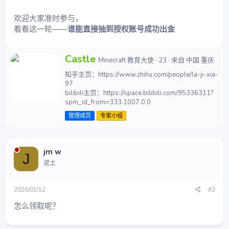
欢迎大家准时参与，
看看这一轮——
谁能直接抽到授权账号成功出金
撰
Castle
Minecraft 教育大使
·
23
·
来自
中国 重庆
写
知乎主页：https://www.zhihu.com/people/la-ji-xia-
者
97
bilibili主页：https://space.bilibili.com/95336311?
spm_id_from=333.1007.0.0
管理成员
专家小组
jm w
J
泥土
2026/01/12
#2
怎么领取呢？