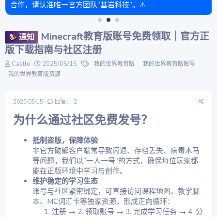
合作，请认准唯一官方团队“基岩科技”。⚠️
Minecraft教育版账号免费领取｜官方正
通知
版下载指南与社区注册
主
开
标
Castle
2025/05/15
我的世界教育版
我的世界教育版账号
题
始
签
我的世界教育版资源
发
时
起
间
人
2025/05/15
回复： 2
为什么通过社区免费发号？​
抵制盗版，保障体验
非官方破解客户端常导致闪退、存档丢失、病毒木马
等问题。我们以“一人一号”的方式，确保每位玩家都
能在正版环境中学习与创作。
维护稳定的学习生态
账号与社区紧密绑定，可直接访问课程地图、教学脚
本、MC词汇卡等独家资源，形成正向循环：
注册 → 2. 领取账号 → 3. 完成学习任务 → 4. 分