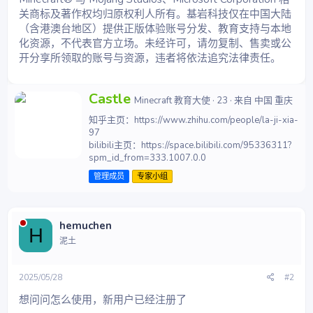
关商标及著作权均归原权利人所有。基岩科技仅在中国大陆
（含港澳台地区）提供正版体验账号分发、教育支持与本地
化资源，不代表官方立场。未经许可，请勿复制、售卖或公
开分享所领取的账号与资源，违者将依法追究法律责任。
撰
Castle
Minecraft 教育大使
·
23
·
来自
中国 重庆
写
知乎主页：https://www.zhihu.com/people/la-ji-xia-
者
97
bilibili主页：https://space.bilibili.com/95336311?
spm_id_from=333.1007.0.0
管理成员
专家小组
hemuchen
H
泥土
2025/05/28
#2
想问问怎么使用，新用户已经注册了