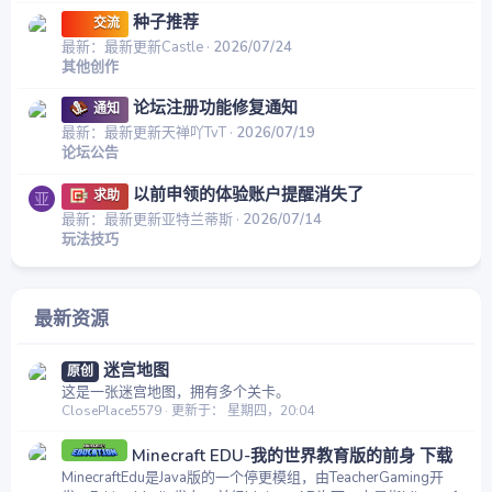
种子推荐
交流
最新：最新更新Castle
2026/07/24
其他创作
论坛注册功能修复通知
通知
最新：最新更新天禅吖TvT
2026/07/19
论坛公告
以前申领的体验账户提醒消失了
求助
亚
最新：最新更新亚特兰蒂斯
2026/07/14
玩法技巧
最新资源
迷宫地图
原创
这是一张迷宫地图，拥有多个关卡。
ClosePlace5579
更新于：
星期四，20:04
Minecraft EDU-我的世界教育版的前身 下载
MinecraftEdu是Java版的一个停更模组，由TeacherGaming开