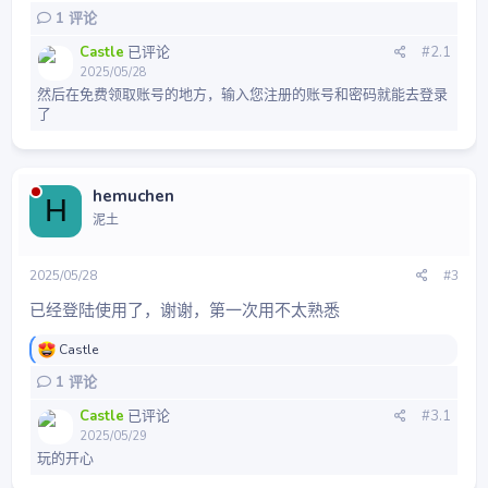
1
评论
Castle
已评论
#2.1
2025/05/28
然后在免费领取账号的地方，输入您注册的账号和密码就能去登录
了
hemuchen
H
泥土
2025/05/28
#3
已经登陆使用了，谢谢，第一次用不太熟悉
反
Castle
馈
1
评论
：
Castle
已评论
#3.1
2025/05/29
玩的开心