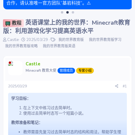
合作，请认准唯一官方团队“基岩科技”。⚠️
英语课堂上的我的世界：Minecraft教育
教程
版：利用游戏化学习提高英语水平
主
开
标
Castle
2025/03/29
我的世界教育版
我的世界教育版学习
题
始
签
我的世界教育版攻略
我的世界教育版英语
发
时
起
间
人
Castle
Minecraft 教育大使
管理成员
专家小组
2025/03/29
#1
学习目标：
在上下文中练习过去简单时。
使用过去简单时态写一个短篇小说。
教师准备和笔记：
教师需首先复习过去简单时态的结构和用法，帮助学生理