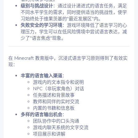
写作中展示他们对语言的掌握。
级别与挑战设计
：通过设计递进式的语言任务，满足
不同水平学生的需求，同时提供适当的挑战性，使学
习始终处于维果茨基的"最近发展区"内。
失败安全的学习环境
：游戏环境降低了语言学习的心
理压力，学生可以在低风险情境中尝试语言表达，减
少了"语言焦虑"现象。
在 Minecraft 教育版中，沉浸式语言学习原则得到了有效实
现：
丰富的语言输入渠道
：
游戏内的文本指令和说明
NPC（非玩家角色）对话
任务描述和背景故事
教师和同伴的实时交流
内置的书籍和信息板
多样的语言输出机会
：
团队协作中的口头沟通
游戏内聊天系统的文字交流
项目展示和讲解