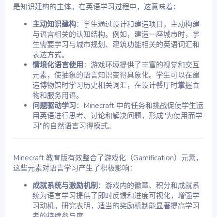
是知识建构的主体。在英语学习过程中，这意味着：
及例句。通过这个活动，学生可以更加直观地接触到相关
知识点，并且帮助他们在之后的活动中能更好地应用。
主动知识建构
：学生通过设计和建造项目，主动构建
第三项任务：
与语言相关的认知结构。例如，建造一座城市时，学
学生将单击链接并玩一个Minecraft主题的游戏，游戏中将
涉及到过去发生的事件或任务。例如，学生可能需要回答
生需要学习与城市规划、建筑功能相关的英语词汇和
与游戏情节相关的过去时态问题，或者描述游戏中的动
表达方式。
作，如"我昨天在游戏中发现了一个宝藏"。通过与游戏的
情境化语言使用
：游戏环境提供了丰富的视觉和交互
结合，学生能够更轻松地理解和记忆语法点。
元素，使抽象的语言知识变得具象化。学生可以在建
第四项任务：
造博物馆时学习历史相关词汇，在设计餐厅时掌握食
学生将根据他们在游戏中所经历的事件，写一篇短篇小
物和服务用语。
说。在小说中，学生将需要使用过去简单时态来描述他们
的冒险或游戏中的经历。这个任务可以让学生通过实际创
问题驱动学习
：Minecraft 中的任务和挑战促使学生运
作来巩固语法知识，并提升他们的写作技能。
用英语进行思考、讨论和解决问题，形成"为使用而学
示例短篇小说开头：
习"的自然语言习得模式。
Yesterday, I went on an adventure in Minecraft. I
found a secret door in the forest and opened it.
Inside, there were lots of diamonds! I was so
excited that I didn’t notice the creeper behind me.
Minecraft 教育版有效整合了游戏化（Gamification）元素，
这些元素对语言学习产生了积极影响：
课堂预期：
成就系统与激励机制
：游戏内的徽章、积分和成就系
学生能够理解并正确使用过去简单时态。
统为语言学习提供了即时反馈和进度可视化，增强学
学生能够根据给定的情境正确回答问题，并在写作中应用
过去简单时态。
习动机。研究表明，适当的奖励机制能显著提高学习
学生能够通过游戏中的任务和活动来巩固语言知识，并在
者的持续参与度。