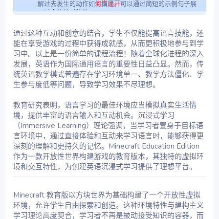
点击展开...
解过去发生的动作如何描述。可以通过简短的示例句子展
示过去简单时的使用。
组织课堂内容时，可以准备一些有关过去简单时态的互动
练习，如通过小游戏或问答的形式加深学生对该语法时态
通过这种互动和创意的结合，学生不仅能提高语言技能，还
的掌握。
能在享受游戏的过程中获得成就感，从而更积极地参与到学
确保学生能够顺利使用游戏中的材料，并为学生提供必要
习中。以上是一份简单的课程流程！随着全球化进程的深入
的辅助材料和指导，帮助他们更好地完成每项任务。
发展，英语作为国际通用语言的重要性日益凸显。然而，传
指导思想：
统英语教学模式普遍存在学习环境单一、教学方法僵化、学
通过互动式游戏和创意写作练习，学生不仅能够加深对语法的理
生参与度低等问题，导致学习效果不尽理想。
解，还能通过实际操作提高语言应用的能力。游戏提供了一个活
跃的学习环境，帮助学生在愉快的氛围中练习和应用过去简单时
教育研究表明，语言学习的最佳环境应当模拟真实生活情
的知识，增强学习的兴趣和动力。
境，提供丰富的语言输入和互动机会。沉浸式学习
学生活动：
（Immersive Learning）理论强调，当学习者置身于目标语
第一项任务：
言环境中，通过直接体验和互动来学习语言时，能够获得更
学生将回答一个谜语，谜语的答案会涉及过去的动作或事
深刻的理解和更持久的记忆。Minecraft Education Edition
件，这为学生提供了一个轻松的开场，激发他们的思考。
作为一款开放性世界构建游戏的教育版本，其独特的虚拟环
教师可以指导学生注意使用过去简单时态的回答。
示例谜语：
境和交互特性，为创建英语沉浸式学习提供了理想平台。
I went to the store yesterday. What did I do?
I played a game last night. What was it?
第二项任务：
Minecraft 教育版以方块世界为基础构建了一个开放性虚拟
学生将打开一个箱子，箱子中包含关于过去简单时的学习
环境，允许学生自由探索和创造。这种环境特性与建构主义
材料。箱子内容可以包括过去简单时的动词变化表、常见
学习理论高度契合，学习者不再是被动接受知识的容器，而
的时间词（如yesterday, last week, two days ago等）以