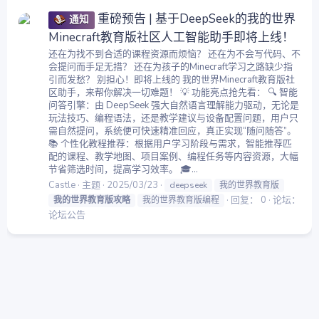
重磅预告 | 基于DeepSeek的我的世界
通知
Minecraft教育版社区人工智能助手即将上线！
还在为找不到合适的课程资源而烦恼？ 还在为不会写代码、不
会提问而手足无措？ 还在为孩子的Minecraft学习之路缺少指
引而发愁？ 别担心！即将上线的 我的世界Minecraft教育版社
区助手，来帮你解决一切难题！ 💡 功能亮点抢先看： 🔍 智能
问答引擎：由 DeepSeek 强大自然语言理解能力驱动，无论是
玩法技巧、编程语法，还是教学建议与设备配置问题，用户只
需自然提问，系统便可快速精准回应，真正实现“随问随答”。
📚 个性化教程推荐：根据用户学习阶段与需求，智能推荐匹
配的课程、教学地图、项目案例、编程任务等内容资源，大幅
节省筛选时间，提高学习效率。 🎓...
Castle
主题
2025/03/23
deepseek
我的世界教育版
回复： 0
论坛：
我的世界教育版攻略
我的世界教育版编程
论坛公告