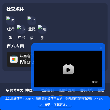
社交媒体
官方应用
简体中文（中国）
联系我们
条款和规则
隐私政策
帮助
主页
R
本站需要使用 Cookie。如果您继续使用本站，则表示同意我们使用 Cookie。
S
S
❤ © Copyright 2020–2026 基岩科技 版权所有 |
接受
了解更多。...
Microsoft Marketplace