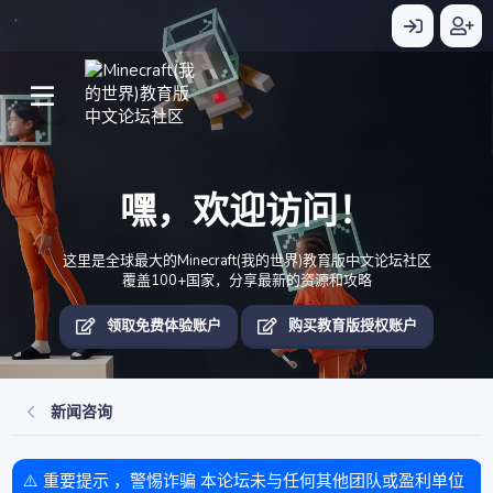
嘿，欢迎访问！
这里是全球最大的Minecraft(我的世界)教育版中文论坛社区
覆盖100+国家，分享最新的资源和攻略
领取免费体验账户
购买教育版授权账户
新闻咨询
⚠️ 重要提示 ，警惕诈骗 本论坛未与任何其他团队或盈利单位