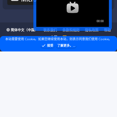
简体中文（中国）
联系我们
条款和规则
隐私政策
帮助
主页
R
本站需要使用 Cookie。如果您继续使用本站，则表示同意我们使用 Cookie。
S
S
❤ © Copyright 2020–2026 基岩科技 版权所有 |
接受
了解更多。...
Microsoft Marketplace