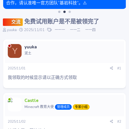
合作，请认准唯一官方团队“基岩科技”。⚠️
免费试用账户是不是被领完了
交流
主
开
标
yuuka
2025/11/01
一一一
一一二
一一四
题
始
签
发
时
起
间
yuuka
Y
人
泥土
2025/11/01
#1
我领取的时候显示请以正确方式领取
Castle
Minecraft 教育大使
管理成员
专家小组
2025/11/02
#2