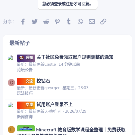
您必须登录或注册才可回复。
Facebook
Twitter
Reddit
Pinterest
Tumblr
WhatsApp
邮件
链接
分享：
最新帖子
关于社区免费领取账户规则调整的通知
通知
最新：最新更新Castle
14 分钟以前
论坛公告
挖钻石
交流
Q
最新：最新更新qteyrqer
星期三，23:03
玩法技巧
试用账户登录不上
交流
最新：最新更新天禅吖TvT
2026/07/29
新闻咨询
Minecraft 教育版数学课程全整理｜免费获取
L