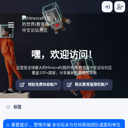
嘿，欢迎访问！
这里是全球最大的Minecraft(我的世界)教育版中文论坛社区
覆盖100+国家，分享最新的资源和攻略
领取免费体验账户
购买教育版授权账户
标签
⚠️ 重要提示 ，警惕诈骗 本论坛未与任何其他团队或盈利单位