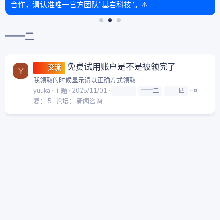
合作，请认准唯一官方团队“基岩科技”。⚠️
一一二
免费试用账户是不是被领完了
交流
Y
我领取的时候显示请以正确方式领取
yuuka
主题
2025/11/01
回
一一一
一一二
一一四
复： 5
论坛：
新闻咨询