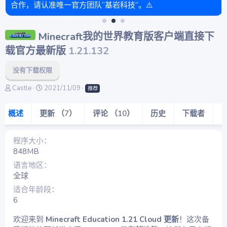
合作，请认准唯一官方团队“基岩科技”。⚠️
Minecraft我的世界教育版客户端直接下
载官方最新版
1.21.132
没有下载权限
作
创
Castle
2021/11/09
推荐
者
建
日
概述
更新 （7）
评论 （10）
历史
下载者
期
程序大小
848MB
语言地区
全球
适合年龄段
6
欢迎来到
Minecraft Education 1.21 Cloud 更新
！这次备