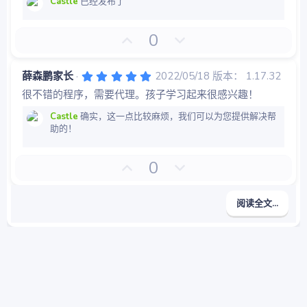
星
Castle
已经发布了
好
否
0
评
决
票
5
薛森鹏家长
2022/05/18
版本： 1.17.32
.
很不错的程序，需要代理。孩子学习起来很感兴趣！
0
0
星
Castle
确实，这一点比较麻烦，我们可以为您提供解决帮
助的！
好
否
0
评
决
票
阅读全文...