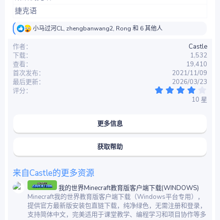
捷克语
反
小马过河CL
,
zhengbanwang2
,
Rong
和 6 其他人
馈
：
作者
Castle
下载
1,532
查看
19,410
首次发布
2021/11/09
最后更新
2026/03/23
4
评分
.
10 星
2
0
星
更多信息
获取帮助
来自Castle的更多资源
我的世界Minecraft教育版客户端下载(WINDOWS)
Minecraft我的世界教育版客户端下载（Windows平台专用），
提供官方最新版安装包直链下载，纯净绿色，无需注册和登录，
支持简体中文，完美适用于课堂教学、编程学习和项目协作等多