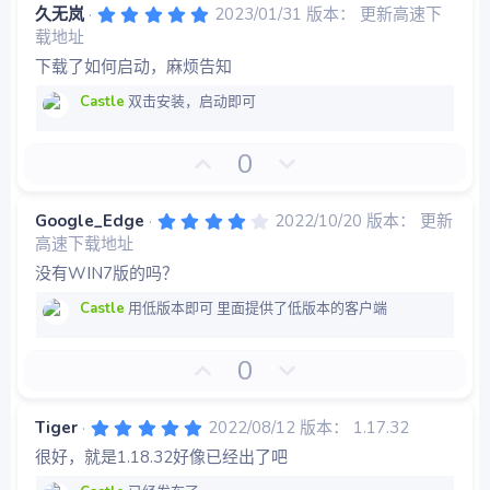
票
5
久无岚
2023/01/31
版本： 更新高速下
.
载地址
0
0
下载了如何启动，麻烦告知
星
Castle
双击安装，启动即可
好
否
0
评
决
票
4
Google_Edge
2022/10/20
版本： 更新
.
高速下载地址
0
0
没有WⅠN7版的吗？
星
Castle
用低版本即可 里面提供了低版本的客户端
好
否
0
评
决
票
5
Tiger
2022/08/12
版本： 1.17.32
.
很好，就是1.18.32好像已经出了吧
0
0