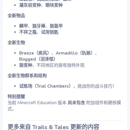
凝灰岩变种
、
铜块变种
全新物品
鳞甲
、
狼牙棒
、
狼盔甲
不祥之瓶
、
试用钥匙
全新生物
Breeze（疾风）
、
Armadillo（犰狳）
、
Bogged（沼泽怪）
狼变种
，不同地区的狼有独特外观
全新生物群系和结构
试炼场（Trial Chambers）
，挑战你的战斗技巧！
特别提醒
当前 Minecraft Education 版本
尚未包含
附加组件和硬核模
式。
更多来自 Trails & Tales 更新的内容