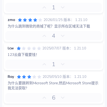
0
星
好
否
1
评
决
票
4
zmo
2026/01/25
版本： 1.21.10
.
为什么跳到微软的商城了呢？显示所在区域无法下载
0
0
星
好
否
4
评
决
票
1
lcw
2025/07/07
版本： 1.21.10
.
123云盘下载要钱！
0
0
星
好
否
1
评
决
票
3
Roy
2025/05/10
版本： 1.21.10
.
为什么要跳转到Microsoft Store,然后Microsoft Store提示
0
0
我无法获取?
星
好
否
6
评
决