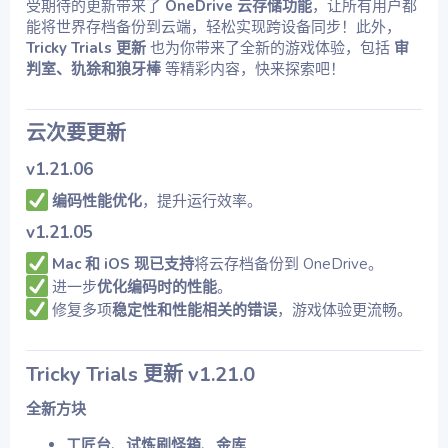
受期待的更新带来了
OneDrive 云存储功能
，让所有用户都
能将世界存档备份到云端，轻松实现跨设备同步！此外，
Tricky Trials 更新
也为你带来了全新的游戏体验，包括
审
判室、犰狳和狼牙棒
等精彩内容，快来探索吧！
云次要更新
v1.21.06
编码性能优化
，提升运行效率。
v1.21.05
Mac 和 iOS 现已支持
将云存档备份到 OneDrive。
进一步
优化编码时的性能
。
修复多项
稳定性和性能相关的错误
，游戏体验更流畅。
Tricky Trials 更新 v1.21.0
全新方块
工匠台
、
试炼刷怪箱
、
金库