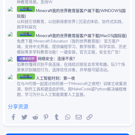
种教育场景。支持W
Minecraft我的世界教育版客户端下载(WINDOWS|国
际版)
以科技引领教育，以创新探索世界 | 沉浸式体验、协作式实践、
跨学科探究
Minecraft我的世界教育版客户端下载(MacOS|国际版)
免费下载 Minecraft Education（我的世界教育版） 官方客户
端，支持中文界面，提供编程学习、数学探索、科学实验、历史
模拟等多学科教育功能！一键安装，官方正版，安全无广告！
网络安全：连接不良？
计算机科学
如果你懂得识别不良连接，在线结识朋友会非常有趣。玩3个场
景来识别操控行为，选择信任对象，并举报可疑活动。
人工智能时刻：第一夜
在与AI代理一起度过你的第一个Minecraft之夜吧！训练它收集资
源、制作工具和建造庇护所。用MakeCode或Python解决编程难
题，学习为什么人工智能需要人工监督。
分享资源
Facebook
Twitter
Reddit
Pinterest
Tumblr
WhatsApp
邮件
链接