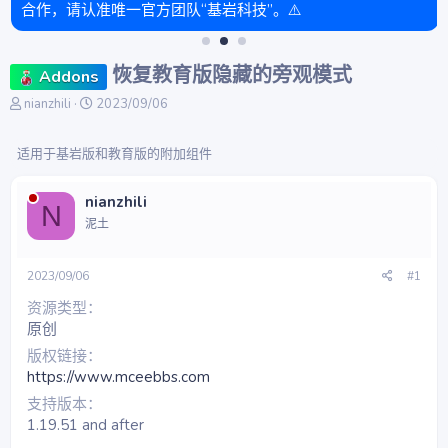
合作，请认准唯一官方团队“基岩科技”。⚠️
恢复教育版隐藏的旁观模式
Addons
主
开
nianzhili
2023/09/06
题
始
发
时
适用于基岩版和教育版的附加组件
起
间
人
nianzhili
N
泥土
2023/09/06
#1
资源类型
原创
版权链接
https://www.mceebbs.com
支持版本
1.19.51 and after