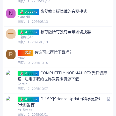
回复
10
2025/03/17
恢复教育版隐藏的旁观模式
Addons
N
nianzhili
回复
1
2026/03/13
教育版所有独有全景图切换器
Addons
一
一颗草方块
回复
1
2026/03/13
有谁可以帮忙下载吗？
交流
R
rehan
回复
0
2025/10/10
COMPLETELY NORMAL RTX光纤追踪
Addons
包 | 适用于我的世界教育版资源下载
Castle
回复
2
2025/10/07
文
[1.19.X]Science Update(科学更新）
Addons
章
[长图警告]
Mr_Strass
回复
2
2025/05/01