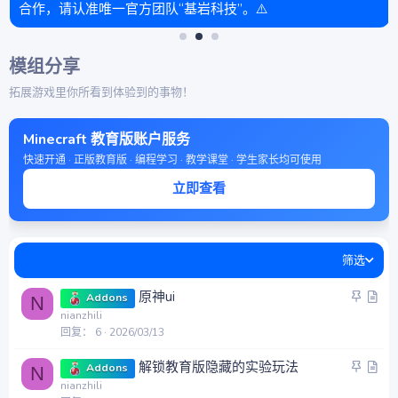
合作，请认准唯一官方团队“基岩科技”。⚠️
模组分享
拓展游戏里你所看到体验到的事物！
Minecraft 教育版账户服务
快速开通 · 正版教育版 · 编程学习 · 教学课堂 · 学生家长均可使用
立即查看
筛选
置
文
原神ui
Addons
N
顶
章
nianzhili
回复
6
2026/03/13
置
文
解锁教育版隐藏的实验玩法
Addons
N
顶
章
nianzhili