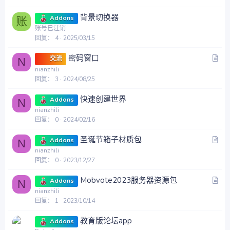
背景切换器
Addons
账
账号已注销
回复
4
2025/03/15
文
密码窗口
交流
N
章
nianzhili
回复
3
2024/08/25
快速创建世界
Addons
N
nianzhili
回复
0
2024/02/16
文
圣诞节箱子材质包
Addons
N
章
nianzhili
回复
0
2023/12/27
文
Mobvote2023服务器资源包
Addons
N
章
nianzhili
回复
1
2023/10/14
教育版论坛app
Addons