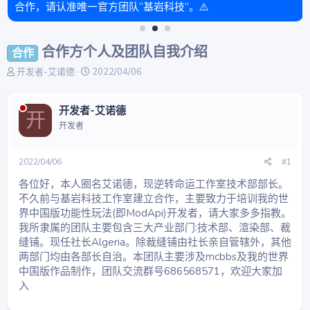
合作，请认准唯一官方团队“基岩科技”。⚠️
合作方个人及团队自我介绍
合作
主
开
开发者-艾诺德
2022/04/06
题
始
发
时
起
间
开发者-艾诺德
开
人
开发者
2022/04/06
#1
各位好，本人圈名艾诺德，现逆转命运工作室技术部部长。
不久前与基岩科技工作室建立合作，主要致力于培训我的世
界中国版功能性玩法(即ModApi)开发者，请大家多多指教。
我所隶属的团队主要包含三大产业部门:技术部、渲染部、裁
缝铺。现任社长Algeria。除裁缝铺由社长亲自管辖外，其他
两部门均由各部长自治。本团队主要涉及mcbbs及我的世界
中国版作品制作，团队交流群号686568571，欢迎大家加
入