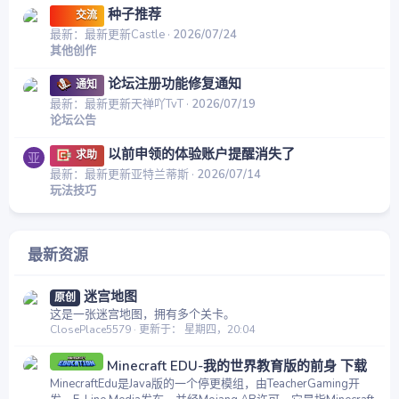
种子推荐
交流
最新：最新更新Castle
2026/07/24
其他创作
论坛注册功能修复通知
通知
最新：最新更新天禅吖TvT
2026/07/19
论坛公告
以前申领的体验账户提醒消失了
求助
亚
最新：最新更新亚特兰蒂斯
2026/07/14
玩法技巧
最新资源
迷宫地图
原创
这是一张迷宫地图，拥有多个关卡。
ClosePlace5579
更新于：
星期四，20:04
Minecraft EDU-我的世界教育版的前身 下载
MinecraftEdu是Java版的一个停更模组，由TeacherGaming开