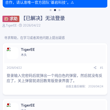
合作，请认准唯一官方团队“基岩科技”。⚠️
【已解决】无法登录
求助
主
开
TigerEE
2026/04/22
题
始
发
时
寻求帮助，在学习或者其他问题上提出疑惑
起
间
人
TigerEE
木头
2026/04/22
#1
登录输入完密码后就弹出一个纯白色的弹窗，然后就没有反
应了，关上弹窗就退回教育版登录界面了。
由版主最后编辑：
2026/04/24
TigerEE