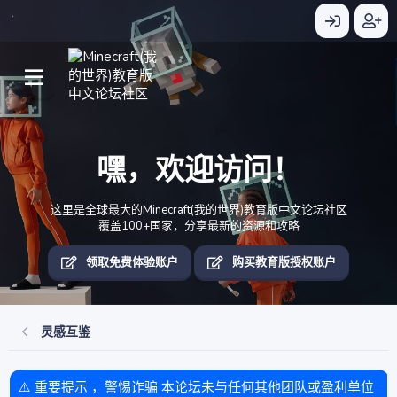
嘿，欢迎访问！
这里是全球最大的Minecraft(我的世界)教育版中文论坛社区
覆盖100+国家，分享最新的资源和攻略
领取免费体验账户
购买教育版授权账户
灵感互鉴
⚠️ 重要提示 ，警惕诈骗 本论坛未与任何其他团队或盈利单位