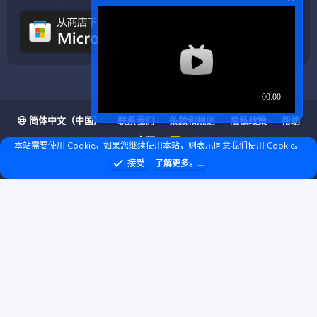
简体中文（中国）
联系我们
条款和规则
隐私政策
帮助
主页
R
本站需要使用 Cookie。如果您继续使用本站，则表示同意我们使用 Cookie。
S
S
❤ © Copyright 2020–2026 基岩科技 版权所有 |
接受
了解更多。...
Microsoft Marketplace