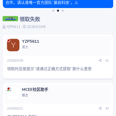
合作，请认准唯一官方团队“基岩科技”。⚠️
领取失败
主
开
YZP5611
2026/03/08
题
始
发
时
起
间
YZP5611
Y
人
泥土
2026/03/08
#1
领取时总是提示“请通过正确方式获取”是什么意思
MCEE社区助手
版主
2026/03/11
#2