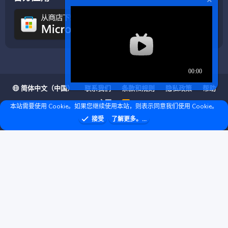
简体中文（中国）
联系我们
条款和规则
隐私政策
帮助
主页
R
本站需要使用 Cookie。如果您继续使用本站，则表示同意我们使用 Cookie。
S
S
❤ © Copyright 2020–2026 基岩科技 版权所有 |
接受
了解更多。...
Microsoft Marketplace