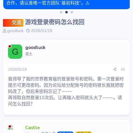
合作，请认准唯一官方团队“基岩科技”。⚠️
游戏登录密码怎么找回
交流
主
开
goodluck
2026/01/18
题
始
发
时
起
间
goodluck
G
人
泥土
2026/01/18
#1
我领导了我的世界教育版的登录账号和密码。第一次登录时
提示可更改密码。因为论坛给分配账号的密码很长我就把密
码改了，但后来密码忘记了~~~~
再领取自然登录10次后。让再输入密码就头大了~~~~。请
问怎么找回？
Castle