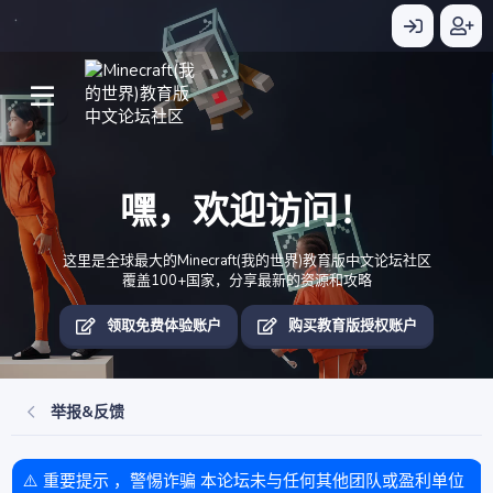
嘿，欢迎访问！
这里是全球最大的Minecraft(我的世界)教育版中文论坛社区
覆盖100+国家，分享最新的资源和攻略
领取免费体验账户
购买教育版授权账户
举报&反馈
⚠️ 重要提示 ，警惕诈骗 本论坛未与任何其他团队或盈利单位