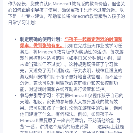
作为家长，您或许认同Minecraft教育版的教育价值，但也关
心如何
正确引导
孩子使用，确保寓教于乐而不过度沉迷。以
下是一些专业建议，帮助家长将Minecraft教育版融入孩子的
日常学习计划：
制定明确的使用计划
：
与孩子一起商定游戏的时间和
频率，做到张弛有度。
比如在完成当天作业或学习任
务后，将Minecraft教育版作为奖励性的活动，每次游
戏时间控制在适当范围（如平日30分钟到1小时，周
末适当延长但不过度）。这种规则既保证了学习优
先，又避免了无节制游戏。研究表明，规律且适度的
游戏时间安排有助于孩子更好地自我管理，而不至于
沉迷。家长可以利用微软的家庭帐户和家长控制功
能，对游戏时间和在线互动进行设置和监控。
参与并引导学习
：不要把Minecraft仅视作孩子自己的
天地。相反，家长的参与能大大提升游戏的教育效
果。您可以和孩子一起讨论他在游戏中的项目，询问
他们建造了什么、有何想法。例如，如果孩子在
Minecraft里复原了一座古代建筑，不妨请他给您“导
览”一番，讲讲这个建筑的历史背景——这实际上就是