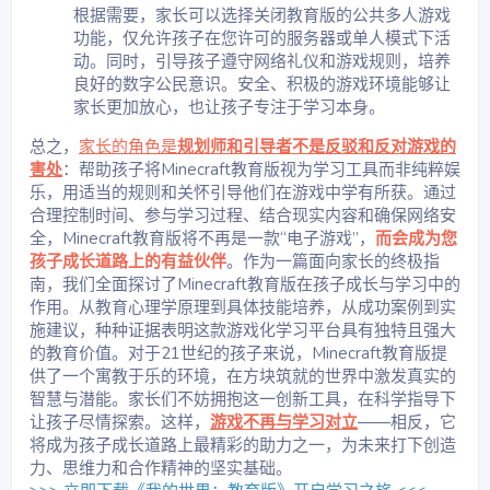
根据需要，家长可以选择关闭教育版的公共多人游戏
功能，仅允许孩子在您许可的服务器或单人模式下活
动。同时，引导孩子遵守网络礼仪和游戏规则，培养
良好的数字公民意识。安全、积极的游戏环境能够让
家长更加放心，也让孩子专注于学习本身。
总之，
家长的角色是
规划师和引导者不是反驳和反对游戏的
害处
：帮助孩子将Minecraft教育版视为学习工具而非纯粹娱
乐，用适当的规则和关怀引导他们在游戏中学有所获。通过
合理控制时间、参与学习过程、结合现实内容和确保网络安
全，Minecraft教育版将不再是一款“电子游戏”，
而会成为您
孩子成长道路上的有益伙伴
。作为一篇面向家长的终极指
南，我们全面探讨了Minecraft教育版在孩子成长与学习中的
作用。从教育心理学原理到具体技能培养，从成功案例到实
施建议，种种证据表明这款游戏化学习平台具有独特且强大
的教育价值。对于21世纪的孩子来说，Minecraft教育版提
供了一个寓教于乐的环境，在方块筑就的世界中激发真实的
智慧与潜能。家长们不妨拥抱这一创新工具，在科学指导下
让孩子尽情探索。这样，
游戏不再与学习对立
——相反，它
将成为孩子成长道路上最精彩的助力之一，为未来打下创造
力、思维力和合作精神的坚实基础。