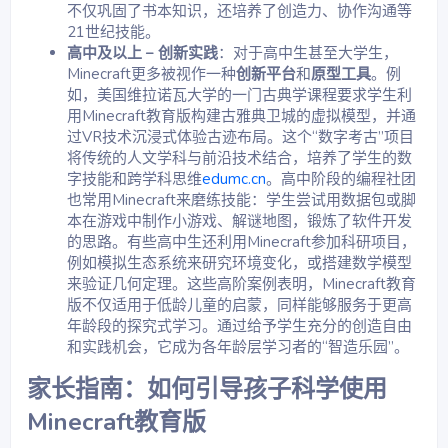
不仅巩固了书本知识，还培养了创造力、协作沟通等
21世纪技能。
高中及以上 – 创新实践
：对于高中生甚至大学生，
Minecraft更多被视作一种
创新平台
和
原型工具
。例
如，美国维拉诺瓦大学的一门古典学课程要求学生利
用Minecraft教育版构建古雅典卫城的虚拟模型，并通
过VR技术沉浸式体验古迹布局。这个“数字考古”项目
将传统的人文学科与前沿技术结合，培养了学生的数
字技能和跨学科思维
edumc.cn
。高中阶段的编程社团
也常用Minecraft来磨练技能：学生尝试用数据包或脚
本在游戏中制作小游戏、解谜地图，锻炼了软件开发
的思路。有些高中生还利用Minecraft参加科研项目，
例如模拟生态系统来研究环境变化，或搭建数学模型
来验证几何定理。这些高阶案例表明，Minecraft教育
版不仅适用于低龄儿童的启蒙，同样能够服务于更高
年龄段的探究式学习。通过给予学生充分的创造自由
和实践机会，它成为各年龄层学习者的“智造乐园”。
家长指南：如何引导孩子科学使用
Minecraft教育版​