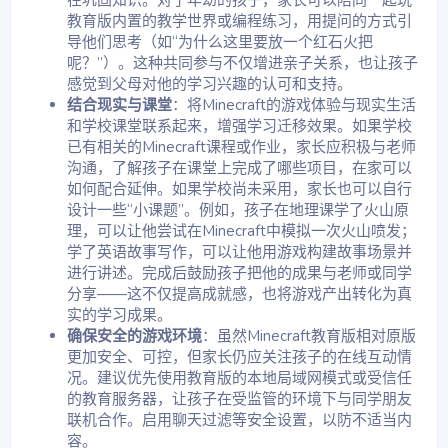
在巩固知识。对于年幼的孩子，家长可以陪同一起玩
教育版内置的教学世界或编程练习，用提问的方式引
导他们思考（如“为什么这里要放一个红石火把
呢？”）。这种共同参与不仅增进亲子关系，也让孩子
感觉到父母对他的学习兴趣的认可和支持。
结合现实与课堂
：将Minecraft的游戏体验与现实生活
和学校课堂联系起来，增强学习迁移效果。如果学校
已有相关的Minecraft课程或作业，家长应积极与老师
沟通，了解孩子在课堂上完成了哪些项目，在家可以
如何配合延伸。如果学校尚未采用，家长也可以自行
设计一些“小课题”。例如，孩子在地理课学了火山原
理，可以让他尝试在Minecraft中模拟一次火山喷发；
学了英语故事写作，可以让他用游戏构建故事场景并
进行讲述。完成后鼓励孩子把他的成果与老师或同学
分享——这不仅提高成就感，也将游戏产出转化为真
实的学习成果。
确保安全的游戏环境
：虽然Minecraft教育版相对原版
更加安全、可控，但家长仍应关注孩子的在线互动情
况。建议优先使用教育版的本地局域网模式或受信任
的教育服务器，让孩子在受监管的环境下与同学朋友
联机合作。启用聊天过滤等安全设置，以防不适当内
容。