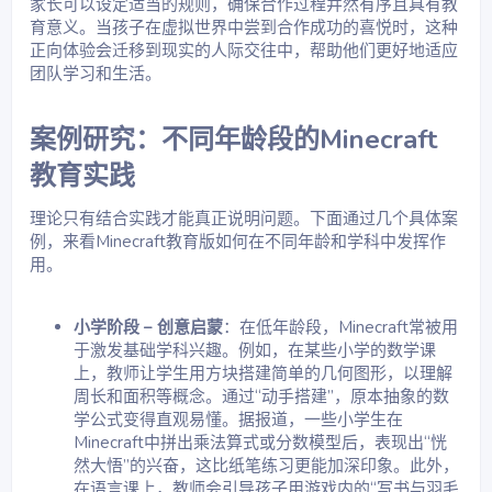
家长可以设定适当的规则，确保合作过程井然有序且具有教
育意义。当孩子在虚拟世界中尝到合作成功的喜悦时，这种
正向体验会迁移到现实的人际交往中，帮助他们更好地适应
团队学习和生活。
案例研究：不同年龄段的Minecraft
教育实践​
理论只有结合实践才能真正说明问题。下面通过几个具体案
例，来看Minecraft教育版如何在不同年龄和学科中发挥作
用。
小学阶段 – 创意启蒙
：在低年龄段，Minecraft常被用
于激发基础学科兴趣。例如，在某些小学的数学课
上，教师让学生用方块搭建简单的几何图形，以理解
周长和面积等概念。通过“动手搭建”，原本抽象的数
学公式变得直观易懂。据报道，一些小学生在
Minecraft中拼出乘法算式或分数模型后，表现出“恍
然大悟”的兴奋，这比纸笔练习更能加深印象。此外，
在语言课上，教师会引导孩子用游戏内的“写书与羽毛