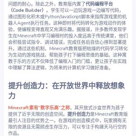
问题的耐心。除此之外，教育版内置了
代码编程平台
（Code Builder）
。学生可以一边玩游戏一边编写代码，
通过图形化积木或Python/JavaScript脚本来指挥游戏里的机
器人Agent执行任务。这种即时将代码转化为游戏动作的体
验，使编程变得直观又充满乐趣。据报道，许多教师发现学
生在Minecraft中学习编程时的投入度远高于传统课堂，他们
会积极尝试指令、调试错误，完成任务后自信心得到显著提
升。通过这些机制，Minecraft教育版把枯燥的代码学习转化
为生动的游戏挑战，帮助孩子打下编程思维的基础。这种寓
教于乐的方式不仅降低了编程入门的门槛，更让孩子在实践
中理解了算法逻辑，为将来的计算机学习做好准备。
提升创造力：在开放世界中释放想象
力​
Minecraft素有“数字乐高”之称
，其开放式沙盒世界为孩子
提供了近乎无限的创造空间。
提升创造力
是Minecraft教育版
最引人注目的优势之一。在游戏的创造模式中，玩家拥有无
限的资源且无需顾虑生存压力，可以专注于构建天马行空的
作品。