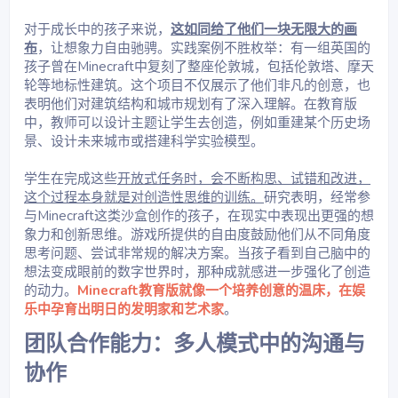
对于成长中的孩子来说，
这如同给了他们一块无限大的画
布
，让想象力自由驰骋。实践案例不胜枚举：有一组英国的
孩子曾在Minecraft中复刻了整座伦敦城，包括伦敦塔、摩天
轮等地标性建筑。这个项目不仅展示了他们非凡的创意，也
表明他们对建筑结构和城市规划有了深入理解。在教育版
中，教师可以设计主题让学生去创造，例如重建某个历史场
景、设计未来城市或搭建科学实验模型。
学生在完成这些
开放式任务时，会不断构思、试错和改进，
这个过程本身就是对创造性思维的训练。
研究表明，经常参
与Minecraft这类沙盒创作的孩子，在现实中表现出更强的想
象力和创新思维。游戏所提供的自由度鼓励他们从不同角度
思考问题、尝试非常规的解决方案。当孩子看到自己脑中的
想法变成眼前的数字世界时，那种成就感进一步强化了创造
的动力。
Minecraft教育版就像一个培养创意的温床，在娱
乐中孕育出明日的发明家和艺术家
。
团队合作能力：多人模式中的沟通与
协作​