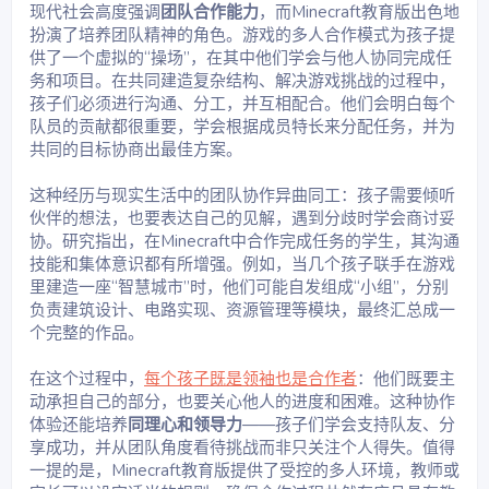
现代社会高度强调
团队合作能力
，而Minecraft教育版出色地
扮演了培养团队精神的角色。游戏的多人合作模式为孩子提
供了一个虚拟的“操场”，在其中他们学会与他人协同完成任
务和项目。在共同建造复杂结构、解决游戏挑战的过程中，
孩子们必须进行沟通、分工，并互相配合。他们会明白每个
队员的贡献都很重要，学会根据成员特长来分配任务，并为
共同的目标协商出最佳方案。
这种经历与现实生活中的团队协作异曲同工：孩子需要倾听
伙伴的想法，也要表达自己的见解，遇到分歧时学会商讨妥
协。研究指出，在Minecraft中合作完成任务的学生，其沟通
技能和集体意识都有所增强。例如，当几个孩子联手在游戏
里建造一座“智慧城市”时，他们可能自发组成“小组”，分别
负责建筑设计、电路实现、资源管理等模块，最终汇总成一
个完整的作品。
在这个过程中，
每个孩子既是领袖也是合作者
：他们既要主
动承担自己的部分，也要关心他人的进度和困难。这种协作
体验还能培养
同理心和领导力
——孩子们学会支持队友、分
享成功，并从团队角度看待挑战而非只关注个人得失。值得
一提的是，Minecraft教育版提供了受控的多人环境，教师或