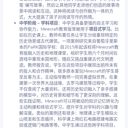
笔”编写故事，然后让其他同学走进他们创造的故事场
景中阅读和互动。这种将阅读与创作融为一体的方
式，大大提高了孩子对阅读写作的热情。
中学阶段 – 学科项目
：中学生具备更强的自主学习和
协作能力，Minecraft教育版常被用于
项目式学习
。比
如在历史课上，教师布置任务让学生分组重现特定的
历史场景或古代建筑。一项案例研究来自葡萄牙里斯
本的PaRK国际学校：自2015年起该校将Minecraft教
育版融入历史和地理课堂，组织学生用六个月时间在
游戏中重现本国地形，随后又挑战重建古代文明遗
迹。教师报告说，学生在这些项目中展现出前所未有
的投入和合作精神，很多原本爱玩Minecraft的学生甚
至反客为主，主动指导教师一同完善虚拟世界。在重
建第一次世界大战战壕、古罗马建筑等过程中，学生
不仅查阅了大量资料，还将历史知识融入了亲手搭建
的模型中，对历史背景和细节有了更深刻的理解。这
些实践证明，Minecraft可以将被动的知识记忆转化为
主动构建和体验式学习，提升学生对学科的兴趣与理
解深度。类似的案例还有很多：地理课上学生模拟火
山喷发和生态循环，科学课上用红石电路搭建电路实
验或逻辑门电路等等。中学生通过这些跨学科项目，