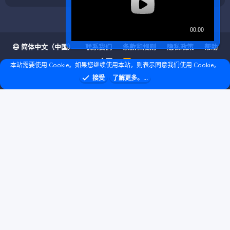
简体中文（中国）
联系我们
条款和规则
隐私政策
帮助
主页
R
本站需要使用 Cookie。如果您继续使用本站，则表示同意我们使用 Cookie。
S
S
❤ © Copyright 2020–2026 基岩科技 版权所有 |
接受
了解更多。...
Microsoft Marketplace