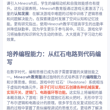
课引入Minecraft后，学生的编程动机和自我效能感也有提
升。这些证据表明，Minecraft教育版通过游戏元素激活了儿
童的
认知发展
：在解决游戏中难题的过程中训练了逻辑思维
和问题解决能力，在探索建造时发展了空间认知和记忆技
能。更有研究指出，使用Minecraft教学可提高学生的出勤率
并降低缺勤率，因为学生更乐于参与其中。可见，游戏化学
习将抽象的知识转化为生动的体验，大大提高了学习动力和
效果。
培养编程能力：从红石电路到代码编
写​
在数字时代，编程思维已成为孩子需要掌握的关键技能之
一。
Minecraft教育版
通过独特的方式培养孩子的
编程能力
和计算思维。例如，游戏中的“红石”（Redstone）系统相当
于虚拟的电路元件，
孩子们可以用红石创建各种机械装置，
实现开关、逻辑门、电路循环等功能。
这实际上将编程的基
本概念融入了游戏：孩子在摆放红石和火把时，无形中学习
了布尔逻辑和电路设计的原理。很多学生在反复试验红石电
路的过程中掌握了类似编程调试的思维方式，更培养了解决