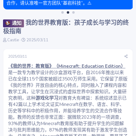
合作，请认准唯一官方团队“基岩科技”。⚠️
我的世界教育版：孩子成长与学习的终
通知
极指南
主
开
Castle
2025/03/11
题
始
发
时
起
间
2025/03/11
人
《我的世界：教育版》（Minecraft: Education Edition）
是一款专为教学设计的沙盒游戏平台，自2016年推出以来
已在全球115个国家被超过3500万师生采用。它保留了原版
《我的世界》开放自由的核心特点，同时融入了课程内容和
教学工具，让学生在沉浸式的虚拟世界中探索知识。大量研
究表明，这种
游戏化学习
对教育大有裨益：系统综述显示已
有42篇以上学术论文证实Minecraft在数学、语言、科学、
历史等学科中的积极作用，并能培养学生的交流合作等技
能。教师的反馈也非常正面：据微软2023年的一项调查，
93%的教师认为Minecraft教育版有助于提升学生的问题解
决与批判思维能力，87%的教师发现其有助于激发学生创造