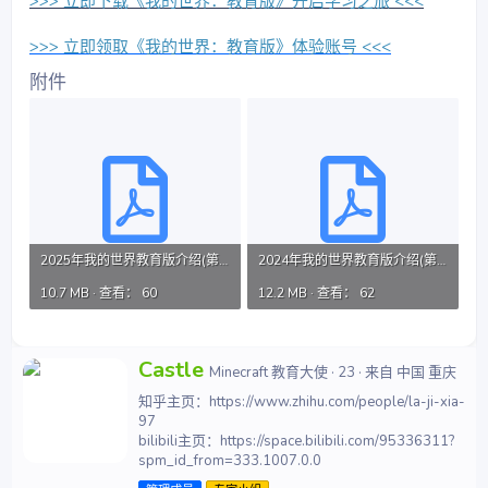
>>> 立即下载《我的世界：教育版》开启学习之旅 <<<
>>> 立即领取《我的世界：教育版》体验账号 <<<
附件
2025年我的世界教育版介绍(第一份).pdf
2024年我的世界教育版介绍(第一份) .pdf
10.7 MB · 查看： 60
12.2 MB · 查看： 62
撰
Castle
Minecraft 教育大使
·
23
·
来自
中国 重庆
写
知乎主页：https://www.zhihu.com/people/la-ji-xia-
者
97
bilibili主页：https://space.bilibili.com/95336311?
spm_id_from=333.1007.0.0