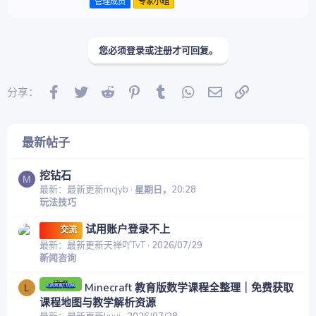
管理成员
专家小组
您必须登录或注册才可回复。
Facebook
Twitter
Reddit
Pinterest
Tumblr
WhatsApp
邮件
链接
分享：
最新帖子
挖钻石
M
最新：最新更新mcjyb
星期日，20:28
玩法技巧
试用账户登录不上
交流
最新：最新更新天禅吖TvT
2026/07/29
新闻咨询
Minecraft 教育版数学课程全整理｜免费获取
L
课程地图与教学解析资源