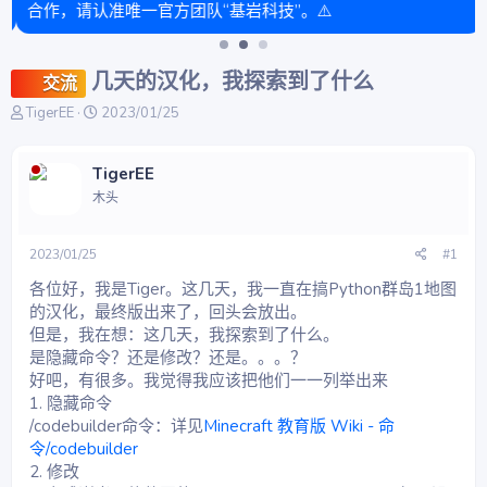
合作，请认准唯一官方团队“基岩科技”。⚠️
几天的汉化，我探索到了什么
交流
主
开
TigerEE
2023/01/25
题
始
发
时
起
间
TigerEE
人
木头
2023/01/25
#1
各位好，我是Tiger。这几天，我一直在搞Python群岛1地图
的汉化，最终版出来了，回头会放出。
但是，我在想：这几天，我探索到了什么。
是隐藏命令？还是修改？还是。。。？
好吧，有很多。我觉得我应该把他们一一列举出来
1. 隐藏命令
/codebuilder命令：详见
Minecraft 教育版 Wiki - 命
令/codebuilder
2. 修改