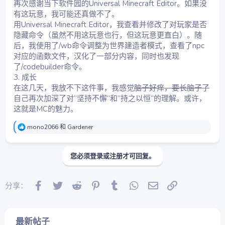
再次感谢当下软件园的Universal Minecraft Editor。如果没
有这玩意，我可能还真做不了。
用Universal Minecraft Editor，我查看并修改了对玩家是否
隐藏命令（虽然不用这玩意也行，但这玩意更直白）。随
后，我使用了/wb命令调整为世界建造者模式，查看了npc
对应的函数文件，汉化了一部分内容，同时也发现
了/codebuilder命令。
3. 成长
在这几天，我放不下这件事，我感觉
脑子好痒，要长脑子了
自己再次加深了对“坚持不懈“和”持之以恒“的理解。或许，
这就是MC的魅力。
反
mono2066
和
Gardener
馈
：
您必须登录或注册才可回复。
Facebook
Twitter
Reddit
Pinterest
Tumblr
WhatsApp
邮件
链接
分享：
最新帖子