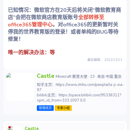
已知情况：微软官方在20天后将关闭“微软教育商
店”会把在微软商店教育版账号
全部转移至
office365管理中心
。对office365的更新暂时关
停我的世界教育版的登录！或者单纯的BUG等待
修复！
唯一的解决办法：等
最后编辑：
2022/12/13
撰
Castle
Minecraft 教育大使
·
23
·
来自
中国 重庆
写
知乎主页：https://www.zhihu.com/people/la-ji-xia-
者
97
bilibili主页：https://space.bilibili.com/95336311?
spm_id_from=333.1007.0.0
管理成员
专家小组
Castle