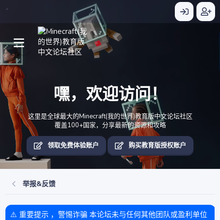
嘿，欢迎访问！
这里是全球最大的Minecraft(我的世界)教育版中文论坛社区
覆盖100+国家，分享最新的资源和攻略
领取免费体验账户
购买教育版授权账户
举报&反馈
⚠️ 重要提示 ，警惕诈骗 本论坛未与任何其他团队或盈利单位