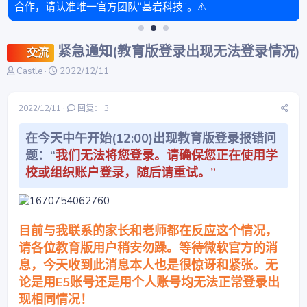
合作，请认准唯一官方团队“基岩科技”。⚠️
紧急通知(教育版登录出现无法登录情况)
交流
主
开
Castle
2022/12/11
题
始
发
时
起
间
2022/12/11
回复： 3
人
在今天中午开始(12:00)出现教育版登录报错问
题：“
我们无法将您登录。请确保您正在使用学
校或组织账户登录，随后请重试。”
目前与我联系的家长和老师都在反应这个情况，
请各位教育版用户稍安勿躁。等待微软官方的消
息，今天收到此消息本人也是很惊讶和紧张。无
论是用E5账号还是用个人账号均无法正常登录出
现相同情况！