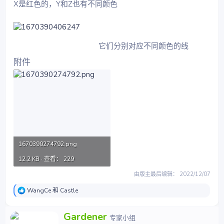
X是红色的，Y和Z也有不同颜色
它们分别对应不同颜色的线
附件
1670390274792.png
12.2 KB · 查看： 229
由版主最后编辑：
2022/12/07
反
WangCe
和
Castle
馈
：
撰
Gardener
专家小组
写