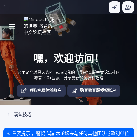
嘿，欢迎访问！
这里是全球最大的Minecraft(我的世界)教育版中文论坛社区
覆盖100+国家，分享最新的资源和攻略
领取免费体验账户
购买教育版授权账户
玩法技巧
⚠️ 重要提示 ，警惕诈骗 本论坛未与任何其他团队或盈利单位