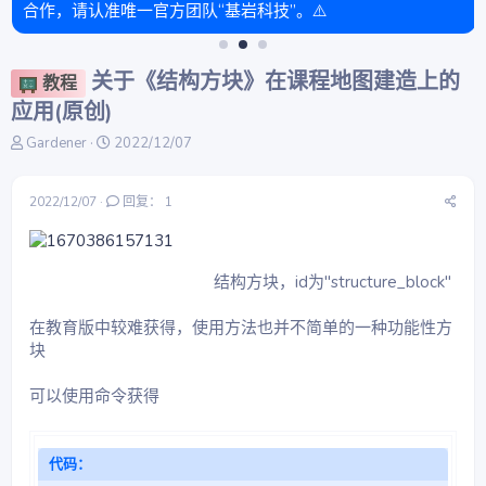
合作，请认准唯一官方团队“基岩科技”。⚠️
关于《结构方块》在课程地图建造上的
教程
应用(原创)
主
开
Gardener
2022/12/07
题
始
发
时
起
间
2022/12/07
回复： 1
人
结构方块，id为"structure_block"
在教育版中较难获得，使用方法也并不简单的一种功能性方
块
可以使用命令获得
代码：