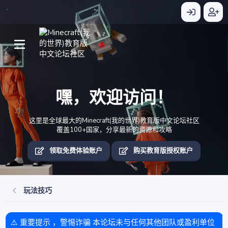
嘿，欢迎访问！
这里是全球最大的Minecraft(我的世界)教育版中文论坛社区
覆盖100+国家，分享最新的资源和攻略
领取免费体验账户
购买教育版授权账户
玩法技巧
⚠️ 重要提示 ，警惕诈骗 本论坛未与任何其他团队或盈利单位