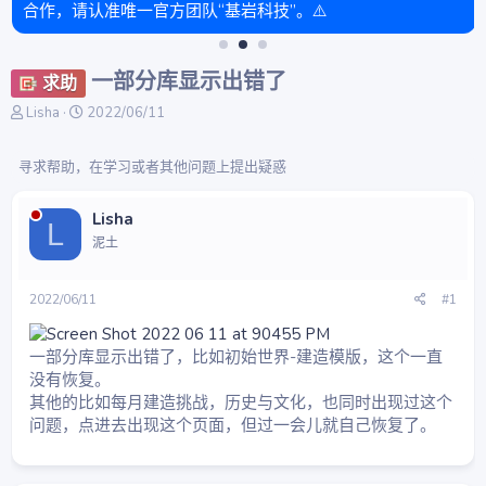
合作，请认准唯一官方团队“基岩科技”。⚠️
一部分库显示出错了
求助
主
开
Lisha
2022/06/11
题
始
发
时
寻求帮助，在学习或者其他问题上提出疑惑
起
间
人
Lisha
L
泥土
2022/06/11
#1
一部分库显示出错了，比如初始世界-建造模版，这个一直
没有恢复。
其他的比如每月建造挑战，历史与文化，也同时出现过这个
问题，点进去出现这个页面，但过一会儿就自己恢复了。