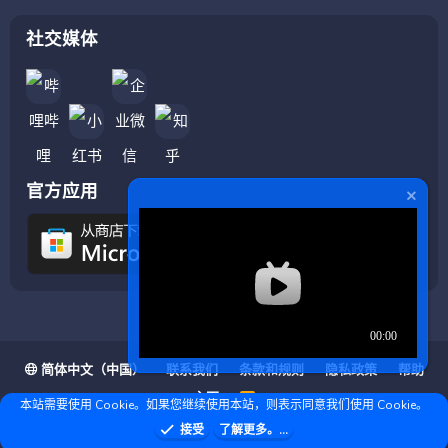
社交媒体
官方应用
简体中文（中国）
联系我们
条款和规则
隐私政策
帮助
主页
R
本站需要使用 Cookie。如果您继续使用本站，则表示同意我们使用 Cookie。
S
S
❤ © Copyright 2020–2026 基岩科技 版权所有 |
接受
了解更多。...
Microsoft Marketplace