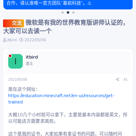
合作，请认准唯一官方团队“基岩科技”。⚠️
微软是有我的世界教育版讲师认证的，
交流
大家可以去读一个
主
开
itbird
2022/05/06
题
始
发
时
起
间
itbird
I
人
泥土
2022/05/06
#1
是在这个网址：
https://education.minecraft.net/en-us/resources/get-
trained
大概10几个小时就可以拿下，主要是基本内容都是英文，所
以可能这方面要求高些。
这个是我的证书，大家如果有拿证书的问题，可以随时问