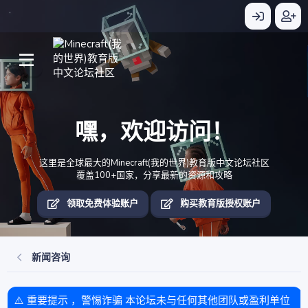
嘿，欢迎访问！
这里是全球最大的Minecraft(我的世界)教育版中文论坛社区
覆盖100+国家，分享最新的资源和攻略
领取免费体验账户
购买教育版授权账户
新闻咨询
⚠️ 重要提示 ，警惕诈骗 本论坛未与任何其他团队或盈利单位