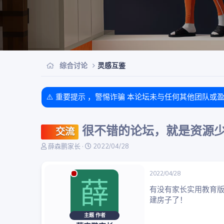
综合讨论
灵感互鉴
⚠️ 重要提示 ，警惕诈骗 本论坛未与任何其他团队或
很不错的论坛，就是资源
交流
主
开
薛森鹏家长
2022/04/28
题
始
发
时
起
间
2022/04/28
薛
人
有没有家长实用教育版
建房子了！
主题 作者