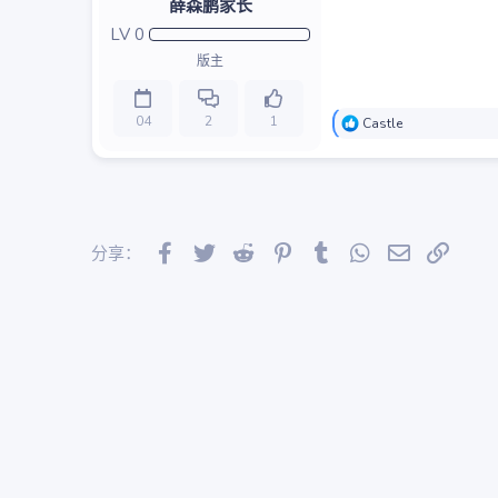
薛森鹏家长
LV
0
版主
04
2
1
反
Castle
馈
：
Facebook
Twitter
Reddit
Pinterest
Tumblr
WhatsApp
邮件
链接
分享：