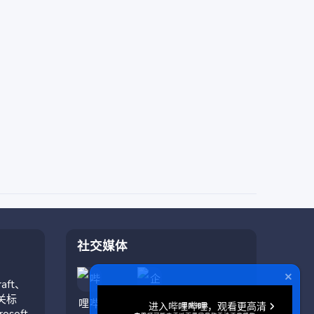
社交媒体
aft、
相关标
soft