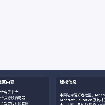
社区内容
版权信息
craft电子书库
本网站为爱好者社区。Minecr
craft教育版启动器
Minecraft: Education 及其
craft教育版社区官网
志、名称、品牌归 微软（Micro