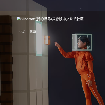
小组
勋章