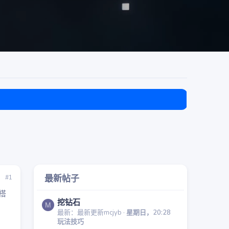
目前免费
最新帖子
#1
搭
挖钻石
M
最新：最新更新mcjyb
星期日，20:28
玩法技巧