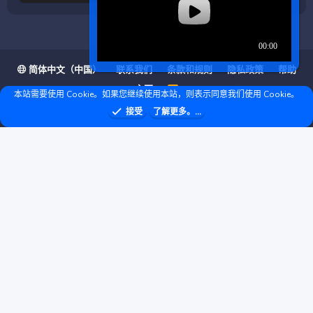
简体中文（中国）
联系我们
条款和规则
隐私政策
帮助
主页
R
本站需要使用 Cookie。如果您继续使用本站，则表示同意我们使用 Cookie。
S
S
❤ © Copyright 2020–2026 基岩科技 版权所有 |
接受
了解更多。...
Microsoft Marketplace