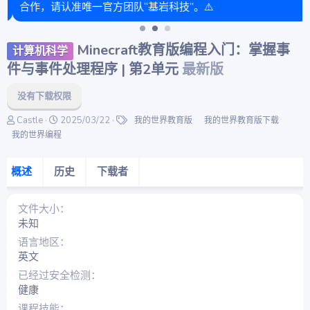
合作，请认准唯一官方团队“基岩科技”。⚠️
Minecraft教育版编程入门：掌握事
计算机科学
件与事件处理程序 | 第2单元
最新版
没有下载权限
作
创
标
Castle
2025/03/22
我的世界教育版
我的世界教育版下载
者
建
签
我的世界编程
日
期
概述
历史
下载者
文件大小
未知
语言地区
英文
已经过安全检测
健康
课程技能