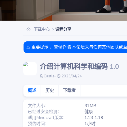
下载中心
课程分享
⚠️ 重要提示 ，警惕诈骗 本论坛未与任何其他团队或
介绍计算机科学和编码
1.0
作
创
Castle
2023/04/24
者
建
日
概述
历史
下载者
期
文件大小
31MB
已经过安全检测
健康
适用Minecraft版本
1.18-1.19
预估时间
1小时