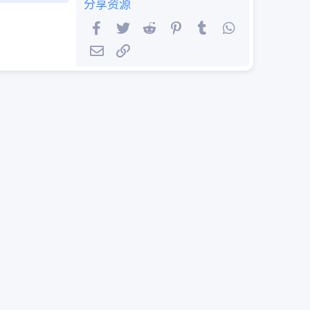
分享资源
Facebook
Twitter
Reddit
Pinterest
Tumblr
WhatsApp
邮件
链接