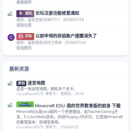
其他创作
论坛注册功能修复通知
通知
最新：最新更新天禅吖TvT
2026/07/19
论坛公告
以前申领的体验账户提醒消失了
求助
亚
最新：最新更新亚特兰蒂斯
2026/07/14
玩法技巧
最新资源
迷宫地图
原创
这是一张迷宫地图，拥有多个关卡。
ClosePlace5579
更新于：
星期四，20:04
Minecraft EDU-我的世界教育版的前身 下载
MinecraftEdu是Java版的一个停更模组，由TeacherGaming开
发，E-Line Media发布，并经Mojang AB许可。它是指Minecraft
的教育版本，供课堂使用。
ClosePlace5579
更新于：
2026/07/22