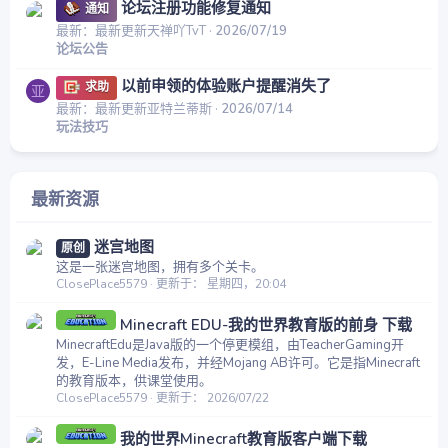
论坛注册功能修复通知
通知
最新：最新更新天禅吖TvT
2026/07/19
论坛公告
以前申领的体验账户提醒消失了
求助
亚
最新：最新更新亚特兰蒂斯
2026/07/14
玩法技巧
最新资源
迷宫地图
原创
这是一张迷宫地图，拥有多个关卡。
ClosePlace5579
更新于：
星期四，20:04
Minecraft EDU-我的世界教育版的前身 下载
MinecraftEdu是Java版的一个停更模组，由TeacherGaming开
发，E-Line Media发布，并经Mojang AB许可。它是指Minecraft
的教育版本，供课堂使用。
ClosePlace5579
更新于：
2026/07/22
我的世界Minecraft教育版客户端下载