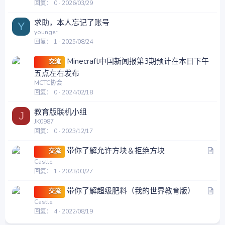
回复
0
2026/03/29
求助，本人忘记了账号
Y
younger
回复
1
2025/08/24
Minecraft中国新闻报第3期预计在本日下午
交流
五点左右发布
MCTC协会
回复
0
2024/02/18
教育版联机小组
J
JK0987
回复
0
2023/12/17
文
带你了解允许方块＆拒绝方块
交流
章
Castle
回复
1
2023/03/27
文
带你了解超级肥料（我的世界教育版）
交流
章
Castle
回复
4
2022/08/19