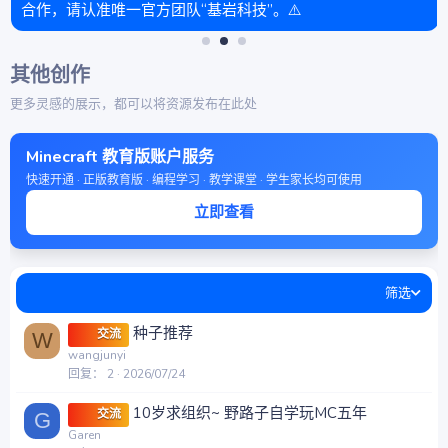
合作，请认准唯一官方团队“基岩科技”。⚠️
其他创作
更多灵感的展示，都可以将资源发布在此处
Minecraft 教育版账户服务
快速开通 · 正版教育版 · 编程学习 · 教学课堂 · 学生家长均可使用
立即查看
筛选
种子推荐
交流
W
wangjunyi
回复
2
2026/07/24
10岁求组织~ 野路子自学玩MC五年
交流
G
Garen