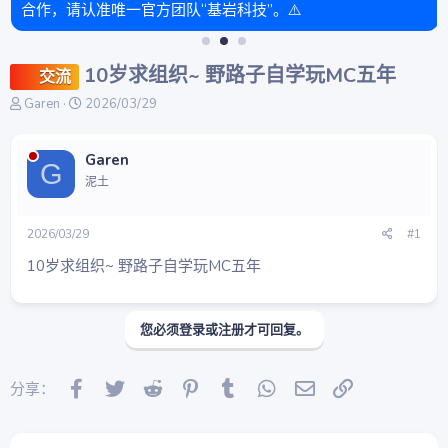
合作，请认准唯一官方团队“基岩科技”。⚠️
10岁求组织~ 野路子自学玩MC五年
交流
主
开
Garen
2026/03/29
题
始
发
时
起
间
Garen
G
人
泥土
2026/03/29
#1
10岁求组织~ 野路子自学玩MC五年
您必须登录或注册才可回复。
Facebook
Twitter
Reddit
Pinterest
Tumblr
WhatsApp
邮件
链接
分享：