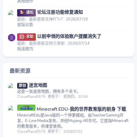
其他创作
论坛注册功能修复通知
通知
最新：最新更新天禅吖TvT
2026/07/19
论坛公告
以前申领的体验账户提醒消失了
求助
亚
最新：最新更新亚特兰蒂斯
2026/07/14
玩法技巧
最新资源
迷宫地图
原创
这是一张迷宫地图，拥有多个关卡。
ClosePlace5579
更新于：
星期四，20:04
Minecraft EDU-我的世界教育版的前身 下载
MinecraftEdu是Java版的一个停更模组，由TeacherGaming开
发，E-Line Media发布，并经Mojang AB许可。它是指Minecraft
的教育版本，供课堂使用。
ClosePlace5579
更新于：
2026/07/22