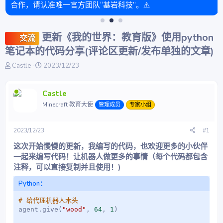
合作，请认准唯一官方团队“基岩科技”。⚠️
更新《我的世界：教育版》使用python
交流
笔记本的代码分享(评论区更新/发布单独的文章)
主
开
Castle
2023/12/23
题
始
发
时
起
间
Castle
人
Minecraft 教育大使
管理成员
专家小组
2023/12/23
#1
这次开始慢慢的更新，我编写的代码，也欢迎更多的小伙伴
一起来编写代码！让机器人做更多的事情（每个代码都包含
注释，可以直接复制并且使用！)
Python：
# 给代理机器人木头
agent
.
give
(
"wood"
,
64
,
1
)