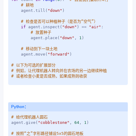
# 耕地
    agent
.
till
(
"down"
)
# 检查是否可以种植种子（是否为“空气”）
if
 agent
.
inspect
(
"down"
)
==
"air"
:
# 放置种子
        agent
.
place
(
"down"
,
1
)
# 移动到下一块土地
    agent
.
move
(
"forward"
)
# 以下为可选的扩展部分
# 例如，让代理机器人转向并在农场的另一边继续种植
# 或者检查小麦是否成熟，如果成熟则收获
Python：
# 给代理机器人圆石
agent
.
give
(
"cobblestone"
,
64
,
1
)
# 按照“之”字形路径铺设5x5的圆石地板