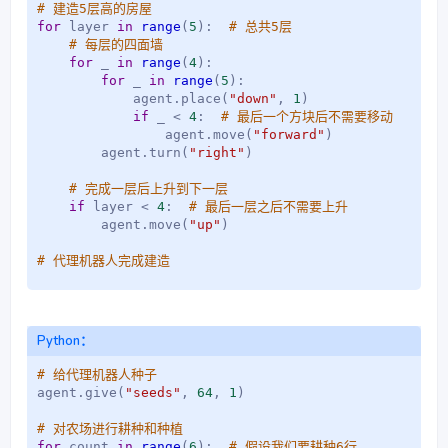
# 建造5层高的房屋
for
 layer 
in
range
(
5
)
:
# 总共5层
# 每层的四面墙
for
 _ 
in
range
(
4
)
:
for
 _ 
in
range
(
5
)
:
            agent
.
place
(
"down"
,
1
)
if
 _ 
<
4
:
# 最后一个方块后不需要移动
                agent
.
move
(
"forward"
)
        agent
.
turn
(
"right"
)
# 完成一层后上升到下一层
if
 layer 
<
4
:
# 最后一层之后不需要上升
        agent
.
move
(
"up"
)
# 代理机器人完成建造
Python：
# 给代理机器人种子
agent
.
give
(
"seeds"
,
64
,
1
)
# 对农场进行耕种和种植
for
 count 
in
range
(
6
)
:
# 假设我们要耕种6行