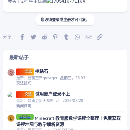
我买了2年 学生优惠
您必须登录或注册才可回复。
Facebook
Twitter
Reddit
Pinterest
Tumblr
WhatsApp
邮件
链接
分享：
最新帖子
挖钻石
交流
Q
最新：最新更新qteyrqer
星期三，23:03
玩法技巧
试用账户登录不上
交流
最新：最新更新天禅吖TvT
2026/07/29
新闻咨询
Minecraft 教育版数学课程全整理｜免费获取
L
课程地图与教学解析资源