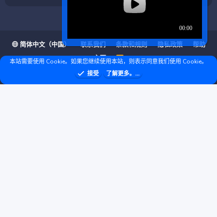
简体中文（中国）
联系我们
条款和规则
隐私政策
帮助
主页
R
本站需要使用 Cookie。如果您继续使用本站，则表示同意我们使用 Cookie。
S
S
❤ © Copyright 2020–2026 基岩科技 版权所有 |
接受
了解更多。...
Microsoft Marketplace