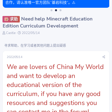
合作，请认准唯一官方团队“基岩科技”。⚠️
Need help Minecraft Education
求助
Edition Curriculum Development
主
开
Castle
2022/05/14
题
始
发
时
寻求帮助，在学习或者其他问题上提出疑惑
起
间
人
2022/05/14
We are lovers of China My World
and want to develop an
educational version of the
curriculum, if you have any good
resources and suggestions you
can contact me in the forum!