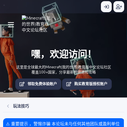
嘿，欢迎访问！
这里是全球最大的Minecraft(我的世界)教育版中文论坛社区
覆盖100+国家，分享最新的资源和攻略
领取免费体验账户
购买教育版授权账户
玩法技巧
⚠️ 重要提示 ，警惕诈骗 本论坛未与任何其他团队或盈利单位