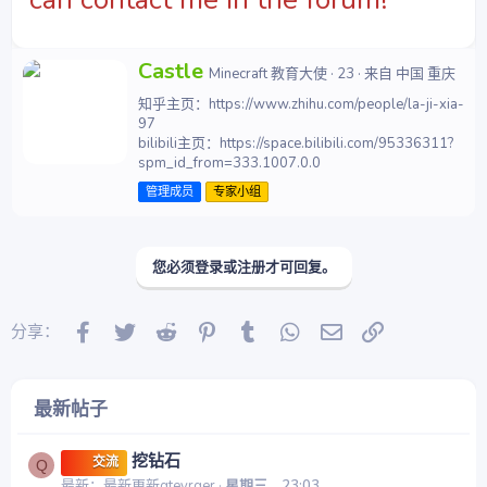
撰
Castle
Minecraft 教育大使
·
23
·
来自
中国 重庆
写
知乎主页：https://www.zhihu.com/people/la-ji-xia-
者
97
bilibili主页：https://space.bilibili.com/95336311?
spm_id_from=333.1007.0.0
管理成员
专家小组
您必须登录或注册才可回复。
Facebook
Twitter
Reddit
Pinterest
Tumblr
WhatsApp
邮件
链接
分享：
最新帖子
挖钻石
交流
Q
最新：最新更新qteyrqer
星期三，23:03