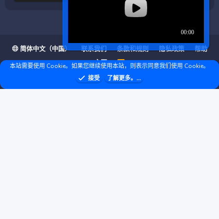
简体中文（中国）
联系我们
条款和规则
隐私政策
帮助
主页
R
本站需要使用 Cookie。如果您继续使用本站，则表示同意我们使用 Cookie。
S
S
❤ © Copyright 2020–2026 基岩科技 版权所有 |
接受
了解更多。...
Microsoft Marketplace