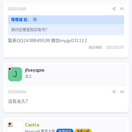
2021/10/15
#5
增增减 说：
请问在哪里购买账号？
联系QQ2438849538 微信mygy031112
最后编辑：
2022/01/07
jfseyqpie
J
泥土
2022/02/03
#6
没有永久？
Castle
Minecraft 教育大使
管理成员
专家小组