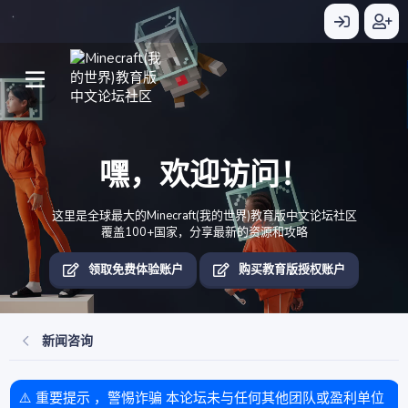
嘿，欢迎访问！
这里是全球最大的Minecraft(我的世界)教育版中文论坛社区
覆盖100+国家，分享最新的资源和攻略
领取免费体验账户
购买教育版授权账户
新闻咨询
⚠️ 重要提示 ，警惕诈骗 本论坛未与任何其他团队或盈利单位