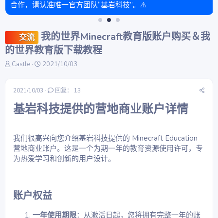
合作，请认准唯一官方团队“基岩科技”。⚠️
我的世界Minecraft教育版账户购买＆我
交流
的世界教育版下载教程
主
开
Castle
2021/10/03
题
始
发
时
起
间
2021/10/03
回复： 13
人
基岩科技提供的营地商业账户详情​
我们很高兴向您介绍基岩科技提供的 Minecraft Education
营地商业账户。这是一个为期一年的教育资源使用许可，专
为热爱学习和创新的用户设计。
账户权益​
一年使用期限
：从激活日起，您将拥有完整一年的账