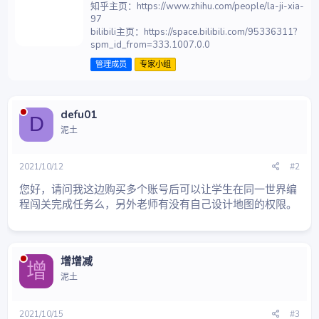
知乎主页：https://www.zhihu.com/people/la-ji-xia-
者
97
bilibili主页：https://space.bilibili.com/95336311?
spm_id_from=333.1007.0.0
管理成员
专家小组
defu01
D
泥土
2021/10/12
#2
您好，请问我这边购买多个账号后可以让学生在同一世界编
程闯关完成任务么，另外老师有没有自己设计地图的权限。
增增减
增
泥土
2021/10/15
#3