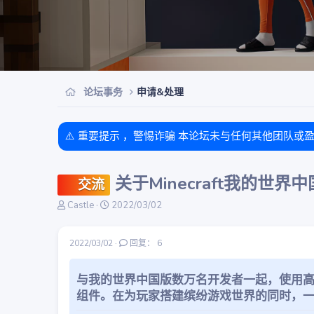
论坛事务
申请&处理
目前免费账户已经补充，可以正常领取啦
关于Minecraft我的世
交流
主
开
Castle
2022/03/02
题
始
发
时
起
间
2022/03/02
回复： 6
人
与我的世界中国版数万名开发者一起，使用
组件。在为玩家搭建缤纷游戏世界的同时，一