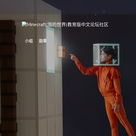
小组
勋章