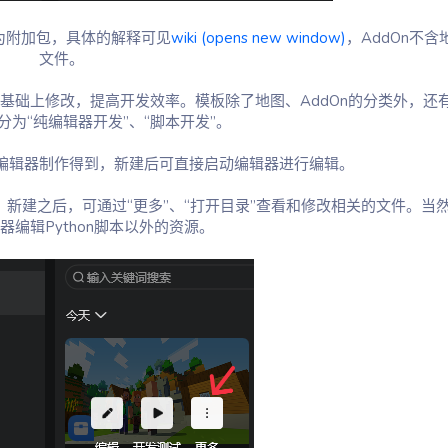
即为附加包，具体的解释可见
wiki (opens new window)
，AddOn不含
文件。
基础上修改，提高开发效率。模板除了地图、AddOn的分类外，还
分为“纯编辑器开发”、“脚本开发”。
编辑器制作得到，新建后可直接启动编辑器进行编辑。
本，新建之后，可通过“更多”、“打开目录”查看和修改相关的文件。当
器编辑Python脚本以外的资源。