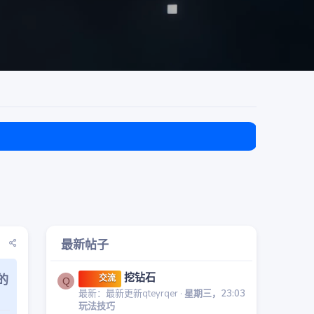
欢迎 游
最新帖子
挖钻石
的
交流
Q
最新：最新更新qteyrqer
星期三，23:03
玩法技巧