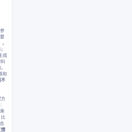
参
要
）。
料；
生成
材料
如，
豚和
例不
配方
考：
行乘
，比
点击
反馈