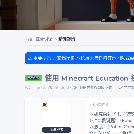
综合讨论
新闻咨询
⚠️ 重要提示 ，警惕诈骗 本论坛未与任何其他团队或
使用 Minecraft Edu
主
开
标
Castle
2025/03/13
我的世界教育版下载
我的世界
题
始
签
发
时
起
间
2025/03/13
人
本研究探讨了电子游
以
“比例谜题”
（Rati
水混乱”（Potion Co
主题 作者
the Grass）—