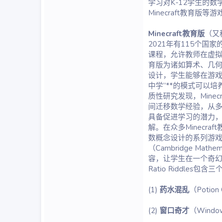
学习对K-12学生的
Minecraft教育
Minecraft教育版
（又
2021年有115个国
课程，允许教师在虚拟世
育版为诸如算术、几
设计，学生能够在游戏
中学”**的模式可以培养
质性研究发现，Mine
间迁移数学经验，从多个视
具备促进学习的潜力
解。在众多Minecra
数概念设计的系列游戏活
（Cambridge Mat
容，让学生在一个奇
Ratio Riddl
(1)
药水混乱
（Potio
(2)
窗口奇才
（Wind