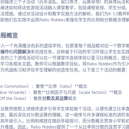
分别描述三个子活动（药水混乱、窗口奇才、远离草地）的具体玩法
们阐述如何将这些游戏活动融入课堂教学，包括课程安排、学生分组
法措施。通过对活动设计和教学实施方法的解析，我们为K-12教师
他们在实践中运用Ratio Riddles来强化学生的比例和分数概念理
 课程概览​
es将学生带入一个充满魔法色彩的虚拟学校，在那里每个挑战都对应一个数学
手操作
和
问题解决
来完成任务，这种基于行动的学习环境让学生在实
包含的三个游戏活动可以在一节课堂中连续体验以复习比例概念，或
习各相关主题。教师可以根据教学目标，将Ratio Riddles作为引
作为巩固练习和评估学生理解的创造性任务。以下是三个活动的概要
on Commotion）：聚焦**比率（ratio）**概念
dow Wizards）：聚焦**比例因子与尺度（scale factors）**概念
Off the Grass）：聚焦
分数及其运算
概念
建议教师按照上述顺序逐步引导学生体验每个活动，以便先建立比率
缩放，最后深化对分数运算的理解。这一顺序与许多课程标准的进阶
中高年级引入，比例和缩放在随后年级探讨，而分数概念贯穿小学和
难度。因此，Ratio Riddles提供了一个从比率到分数的连贯学习