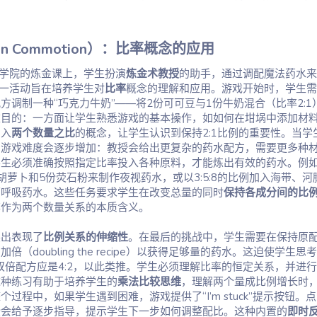
n Commotion）：比率概念的应用​
法学院的炼金课上，学生扮演
炼金术教授
的助手，通过调配魔法药水来
这一活动旨在培养学生对
比率
概念的理解和应用。游戏开始时，学生需
方调制一种“巧克力牛奶”——将2份可可豆与1份牛奶混合（比率2:1
重目的：一方面让学生熟悉游戏的基本操作，如如何在坩埚中添加材
引入
两个数量之比
的概念，让学生认识到保持2:1比例的重要性。当学
，游戏难度会逐步增加：教授会给出更复杂的药水配方，需要更多种
学生必须准确按照指定比率投入各种原料，才能炼出有效的药水。例
胡萝卜和5份荧石粉来制作夜视药水，或以3:5:8的比例加入海带、河
下呼吸药水。这些任务要求学生在改变总量的同时
保持各成分间的比
率作为两个数量关系的本质含义。
突出表现了
比例关系的伸缩性
。在最后的挑战中，学生需要在保持原
（doubling the recipe）以获得足够量的药水。这迫使学生思
么双倍配方应是4:2，以此类推。学生必须理解比率的恒定关系，并进
这种练习有助于培养学生的
乘法比较思维
，理解两个量成比例增长时
过程中，如果学生遇到困难，游戏提供了“I’m stuck”提示按钮。
授会给予逐步指导，提示学生下一步如何调整配比。这种内置的
即时