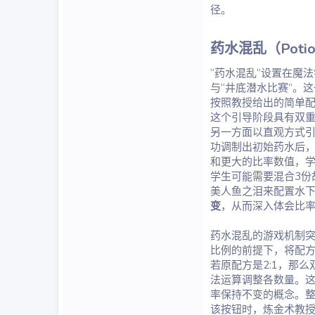
径。
药水混乱（Potio
“药水混乱”设置在魔
与“井底潜水比赛”。
按照教授给出的简单配
这个引导阶段具有双
另一方面以直观方式
功调制出初始药水后
和更大的比率数值，
学生可能需要混合3份
美人鱼之泪来配置水
变
，从而深入体会比
药水混乱的游戏机制
比例的前提下，将配方加倍
若原配方是2:1，那
法运算调整各数量。
率保持不变的概念。整个
该按钮时，炼金术教