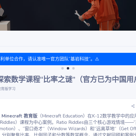
盈利单位合作，请认准唯一官方团队“基岩科技”。⚠️
cation 探索数学课程“比率之谜”（官方已为中国
教育版学习
戏
Minecraft 教育版
（Minecraft Education）在K-12数学教学中的
o Riddles）课程为中心案例。Ratio Riddles由三个核心游戏情境——
mmotion）、“窗口奇才”（Window Wizards）和“远离草地”（Get Of
—组成，分别聚焦比率、比例因子和分数等数学概念。通过文献回顾和案例