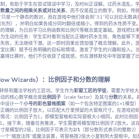
机制，有助于学生在尝试错误中学习，及时纠正误解。过药水混乱，
个数量之间的相乘关系或对比关系
，而不仅是孤立的数字。例如，传
1”只是一个静态的数对，而在游戏中他们体会到“3:1”可以对应无数具
催化剂），并明白如果各成分同时翻倍或缩小，得到的药水性质不变
系
的理解，为日后学习比例函数和比例尺等概念奠定基础。游戏把比
换为生动的任务：学生实时看到当配比正确时药水生效、角色能够下
水失败，无法继续下潜。这一即时因果反馈加强了概念理解。此外，
寻宝比赛）赋予任务明确的目标和情境，激发了学生的兴趣和投入。
、赢得比赛时，他们不仅收获了成就感，也在潜移默化中牢固掌握了
ow Wizards）：比例因子和分数的理解​
景转移到魔法学校的工匠坊。学生作为
彩窗工匠的学徒
，需要为学校大
活动的核心数学概念是
比例因子
（scale factor）及其与
分数
的关系。
戏中设计一个
小号的彩色窗格图案
（如一个包含特定图案的1×1模型
按正确的比例因子放大，以匹配大厅里预留的大窗框尺寸。在游戏初
情况：比例因子为1，即模型窗格和实际窗框大小相同，此时比例因
/1。接下来，随着任务推进，学生需要将模型按比例因子2放大。这
寸是模型的2倍，比例因子可表示为
2/1
（即分数形式表示的整数2）
一个“缩放法阵”或魔法装置，将窗格按2倍大小复制到大窗框中。如