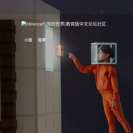
小组
勋章