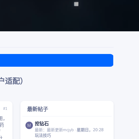
目前免费
用户适配）
最新帖子
#1
应用，
挖钻石
“药
M
最新：最新更新mcjyb
星期日，20:28
f
玩法技巧
分