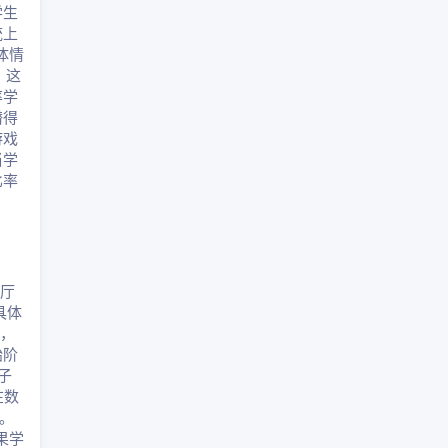
学生
统上
体情
。这
率学
潜得
游戏
当学
比率
厅
具体
），
始阶
子
在数
。
果学