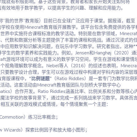
数学成就有积极影响。基于这些背景，教育者和家长开始关注如何将
版等游戏有效地用于数学教学，以提高学生的兴趣、理解和应用能力。
称“我的世界”教育版）目前已在全球广泛应用于课堂。据报道，截至
家的学校在使用Minecraft教育版开展教学。该平台包含免费提供的各学
界中实施符合课程标准的教学活动。特别是在数学领域，Minecraf
何、代数和数据分析等主题提供了丰富的课程和挑战。通过沉浸式的
中应用数学知识解决问题，在玩乐中学习数学。研究者指出，这种**
学生的数学素养和实践能力。例如，Jensen和Hanghøj（2020）通
craft游戏环境可以成为有意义的数学学习空间，学生在游戏和课堂情
角理解数学概念。Nebel等人（2016）的综述也表明，Minecraf
，只要教学设计合理，学生可以在游戏过程中构建对学科内容的深层
ft教育版课程中，
“比例谜题”
（Ratio Riddles）是一套专门为数学比例
动。这套活动由Minecraft教育版团队与剑桥大学数学中心
hematics）合作开发。Ratio Riddles涵盖比率、比例关系和分数等核心
幻魔法学校的故事背景下，通过完成一系列挑战来学习数学。具体而
es包含三个相互关联的游戏模式或情境，每个情境聚焦一个主题：
n Commotion）练习比率概念；
ow Wizards）探索比例因子和放大缩小图形；