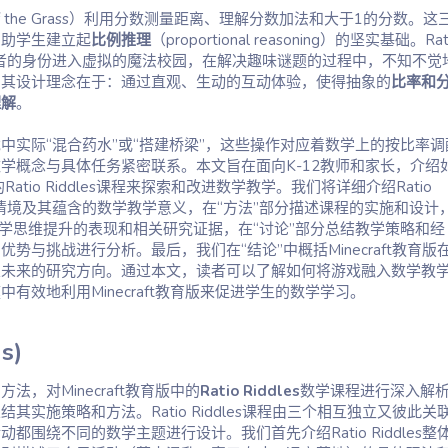
Off the Grass）利用分数测量距离、理解分数加法和大于1的分数。这
帮助学生建立起
比例推理
（proportional reasoning）的坚实基础。Rat
以游戏者的身份进入虚拟的魔法校园，在解决趣味谜题的过程中，不知不觉
。其设计理念在于：通过直观、生动的互动体验，使得抽象的
比率和
理解
。
中实际“混合药水”或“搭建桥梁”，这些操作对应着数学上的按比率调
学概念与具体任务紧密联系。本文旨在面向K-12教师和家长，介绍
版的Ratio Riddles课程来探索和改进数学教学。我们将详细介绍Ratio
游戏情境及其蕴含的数学教学意义，在“方法”部分描述课程的实施和设计
数学思维提升的表现和相关研究证据，在“讨论”部分总结教学策略和经
势与挑战进行分析。最后，我们在“结论”中概括Minecraft教育版
望未来的研究方向。通过本文，读者可以了解如何将游戏融入数学教
有效地利用Minecraft教育版来促进学生的数学学习。
)​
法，对Minecraft教育版中的
Ratio Riddles
数学课程进行深入解
其实施策略和方法。Ratio Riddles课程由三个相互独立又彼此关
都围绕不同的数学主题进行设计。我们首先介绍Ratio Riddles整