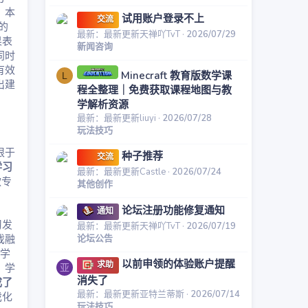
。本
试用账户登录不上
交流
的
最新：最新更新天禅吖TvT
2026/07/29
果表
新闻咨询
同时
有效
Minecraft 教育版数学课
L
出建
程全整理｜免费获取课程地图与教
学解析资源
最新：最新更新liuyi
2026/07/28
玩法技巧
限于
种子推荐
交流
学习
最新：最新更新Castle
2026/07/24
款专
其他创作
。
论坛注册功能修复通知
通知
习发
最新：最新更新天禅吖TvT
2026/07/19
论坛公告
戏融
小学
以前申领的体验账户提醒
求助
。学
亚
消失了
成了
最新：最新更新亚特兰蒂斯
2026/07/14
戏化
玩法技巧