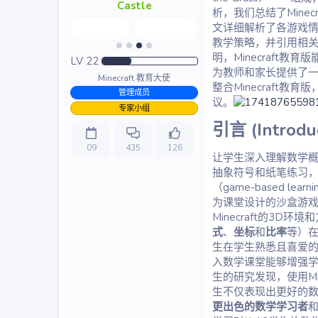
Castle
析，我们总结了Mine
文详细解析了各游戏情境
教学策略，并引用相
明，Minecraft
LV
22
为教师和家长提供了一
Minecraft 教育大使
整合Minecraft
管理成员
议。
专家小组
引言 (Introduc
09
435
126
让学生深入理解数学概
抽象符号和纸笔练习
（game-based l
为课堂设计的沙盒游戏
Minecraft的3
式
、
坐标
和
比率
等）
生在学生熟悉且喜爱的游
入数学课堂能够增强学
生的研究发现，使用Mi
生不仅表现出更好的
更出色的数学学习者
和