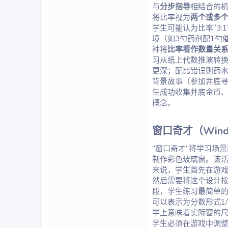
与
分步指导
相结合的
将比率视为
两个或多
学生可能认为比率“3:
境（如3勺药剂配1勺
种将
比率看作数量关
习从纸上代数推演转
更深；配比错误则药
背景故事（参加井底
生成功收集井底金币
概念。
窗口奇才（Wind
“窗口奇才”将学习场
制作彩色玻璃窗。该
来说，学生首先在游
然后需要将这个设计
段，学生练习最简单的
可以表示为分数形式1
学上意味着实际窗的尺
学生必须在游戏中调整