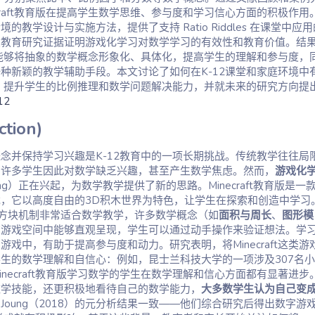
craft教育版在提高学生数学思维、参与度和学习信心方面的积极作用
的教学设计与实施方法，提供了支持 Ratio Riddles 在课堂中应用
关教育研究证据证明游戏化学习对数学学习的有效性和教育价值。结
教育版能够将抽象的数学概念形象化、具体化，提高学生的理解和参与度，
种新颖的教学辅助手段。本文讨论了如何在K-12课堂和家庭环境中
教育版，提升学生的比例推理和数学问题解决能力，并就未来的研究方向提
tion)​
念并保持学习兴趣是K-12教育中的一项长期挑战。传统教学往往局
，许多学生因此对数学缺乏兴趣，甚至产生数学焦虑。然而，
游戏化
earning）正在兴起，为数学教学提供了新的思路。Minecraft教育版是一
，它以高度自由的3D积木世界为特色，让学生在探索和创造中学习
D环境和方块机制非常适合数学教学，许多数学概念（如
面积与周长
、
图形模
在游戏空间中能够直观呈现，学生可以通过动手操作来验证想法。学
戏中，有助于提高参与度和动力。研究表明，将Minecraft这类游
生的数学理解和自信心：例如，昆士兰科技大学的一项涉及307名
necraft教育版学习数学的学生在数学理解和信心方面都有显著进步
数学技能，还更积极地看待自己的数学能力，
大多数学生认为自己变
Joung（2018）的元分析结果一致——他们综合研究后得出数字游