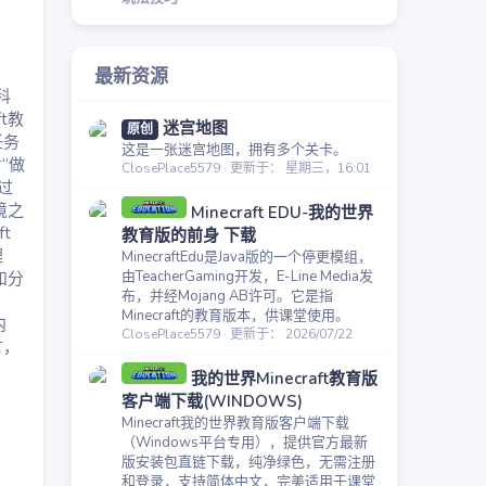
最新资源
科
t教
迷宫地图
原创
任务
这是一张迷宫地图，拥有多个关卡。
“做
ClosePlace5579
更新于：
星期三，16:01
过
境之
Minecraft EDU-我的世界
t
教育版的前身 下载
理
MinecraftEdu是Java版的一个停更模组，
由TeacherGaming开发，E-Line Media发
和分
布，并经Mojang AB许可。它是指
Minecraft的教育版本，供课堂使用。
内
ClosePlace5579
更新于：
2026/07/22
言，
我的世界Minecraft教育版
客户端下载(WINDOWS)
Minecraft我的世界教育版客户端下载
（Windows平台专用），提供官方最新
版安装包直链下载，纯净绿色，无需注册
和登录，支持简体中文，完美适用于课堂