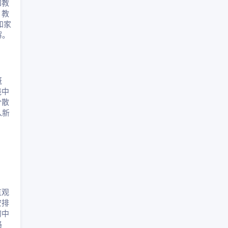
和教
、教
和家
解。
概
践中
分散
入新
：
直观
安排
初中
路