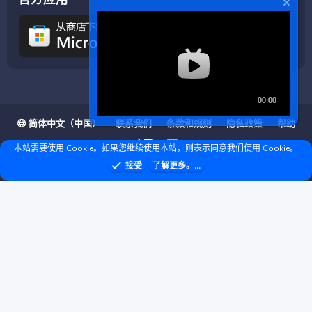
简体中文（中国）
联系我们
条款和规则
隐私政策
帮助
主页
R
本站需要使用 Cookie。如果您继续使用本站，则表示同意我们使用 Cookie。
S
S
❤ © Copyright 2020–2026 基岩科技 版权所有 |
接受
了解更多。...
Microsoft Marketplace