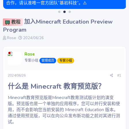
合作，请认准唯一官方团队“基岩科技”。⚠️
加入Minecraft Education Preview
教程
Program
主
开
Rose
2024/06/26
题
始
发
时
起
间
Rose
人
专家小组
管理成员
专家小组
2024/06/26
#1
什么是 Minecraft 教育预览版？​
Minecraft教育预览版是Minecraft教育测试版计划的演变
版。预览版也是一个单独的应用程序，您可以并行安装和使
用，而不会影响您当前安装的 Minecraft Education 版本。
通过使用预览版，可以在向公众发布新功能之前对其进行测
试。