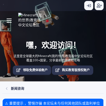
嘿，欢迎访问！
这里是全球最大的Minecraft(我的世界)教育版中文论坛社区
覆盖100+国家，分享最新的资源和攻略
领取免费体验账户
购买教育版授权账户
新闻咨询
⚠️ 重要提示 ，警惕诈骗 本论坛未与任何其他团队或盈利单位