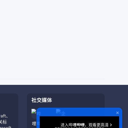
社交媒体
aft、
相关标
soft