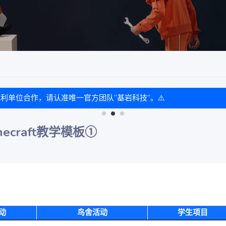
盈利单位合作，请认准唯一官方团队“基岩科技”。⚠️
craft教学模板①
动
鸟舍活动
学生项目