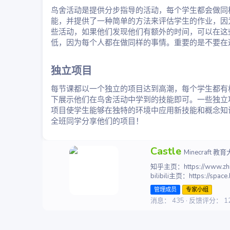
鸟舍活动是提供分步指导的活动，每个学生都会做同
能，并提供了一种简单的方法来评估学生的作业，因
些活动，如果他们发现他们有额外的时间，可以在这
低，因为每个人都在做同样的事情。重要的是不要在
独立项目​
每节课都以一个独立的项目达到高潮，每个学生都有
下展示他们在鸟舍活动中学到的技能即可。一些独立
项目使学生能够在独特的环境中应用新技能和概念知
全班同学分享他们的项目！
撰
Castle
Minecraft 教
写
知乎主页：https://www.zhihu
者
bilibili主页：https://space
管理成员
专家小组
消息
435
反馈评分
1