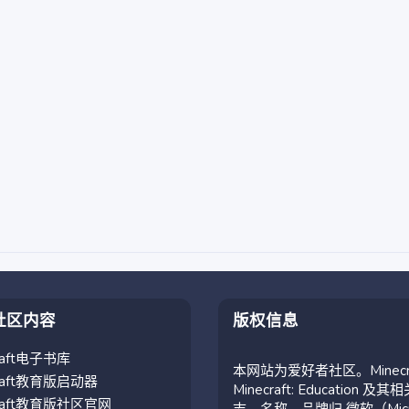
社区内容
版权信息
craft电子书库
本网站为爱好者社区。Minecr
craft教育版启动器
Minecraft: Education 及其
craft教育版社区官网
志、名称、品牌归 微软（Micro