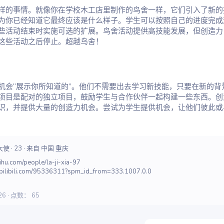
样的事情。就像你在学校木工店里制作的鸟舍一样，它们引入了新的
为你已经知道它最终应该是什么样子。学生可以按照自己的进度完成
些活动结束时实施可选的扩展。鸟舍活动提供高技能发展，但创造力
这些活动之后停止。超越鸟舍！
机会“展示你所知道的”。他们不需要出去学习新技能，只要在新的背
项目是配对的独立项目，鼓励学生与合作伙伴一起构建一些东西。创
识，并提供大量的创造力机会。尝试为学生提供机会，让他们彼此或
育大使
·
23
·
来自
中国 重庆
.com/people/la-ji-xia-97
.bilibili.com/95336311?spm_id_from=333.1007.0.0
26
点数
65