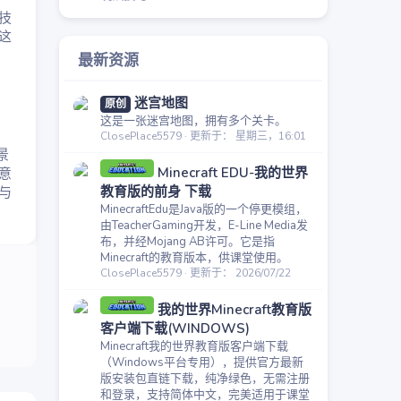
技
这
最新资源
迷宫地图
原创
这是一张迷宫地图，拥有多个关卡。
ClosePlace5579
更新于：
星期三，16:01
景
Minecraft EDU-我的世界
意
教育版的前身 下载
与
MinecraftEdu是Java版的一个停更模组，
由TeacherGaming开发，E-Line Media发
布，并经Mojang AB许可。它是指
Minecraft的教育版本，供课堂使用。
ClosePlace5579
更新于：
2026/07/22
我的世界Minecraft教育版
客户端下载(WINDOWS)
Minecraft我的世界教育版客户端下载
（Windows平台专用），提供官方最新
版安装包直链下载，纯净绿色，无需注册
和登录，支持简体中文，完美适用于课堂