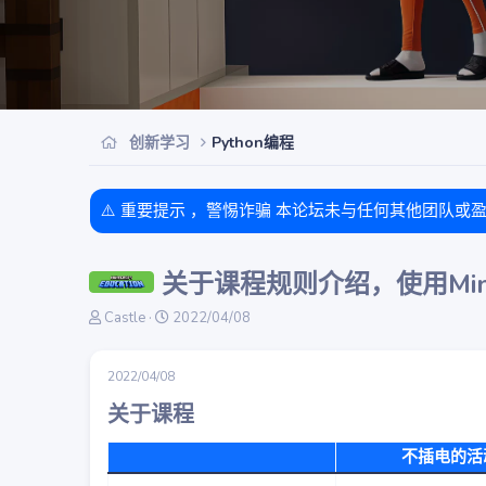
创新学习
Python编程
⚠️ 重要提示 ，警惕诈骗 本论坛未与任何其他团队或
关于课程规则介绍，使用Mine
主
开
Castle
2022/04/08
题
始
发
时
起
间
2022/04/08
人
关于课程​
不插电的活