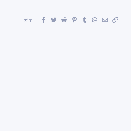
Facebook
Twitter
Reddit
Pinterest
Tumblr
WhatsApp
邮件
链接
分享：