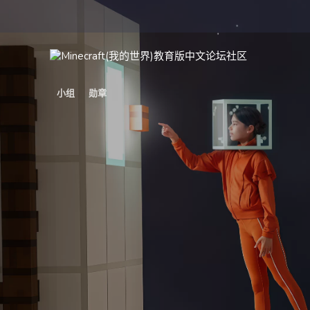
小组
勋章