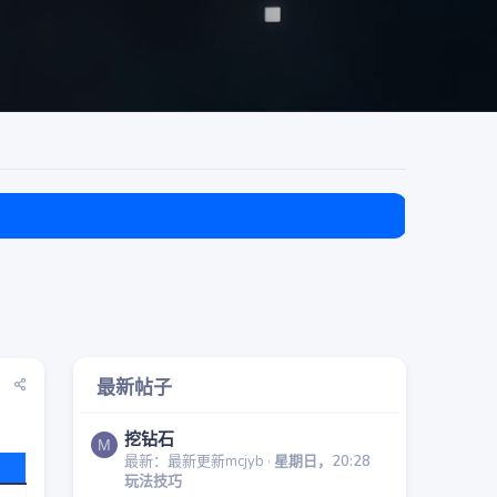
目前免费
最新帖子
挖钻石
M
最新：最新更新mcjyb
星期日，20:28
玩法技巧