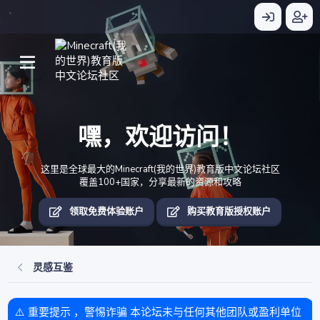
嘿，欢迎访问！
这里是全球最大的Minecraft(我的世界)教育版中文论坛社区
覆盖100+国家，分享最新的资源和攻略
领取免费体验账户
购买教育版授权账户
灵感互鉴
⚠️ 重要提示 ，警惕诈骗 本论坛未与任何其他团队或盈利单位