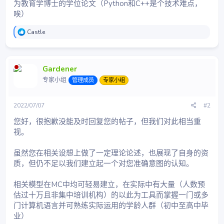
为教育学博士的学位论文（Python和C++是个技术难点，
唉）
反
Castle
馈
：
Gardener
专家小组
管理成员
专家小组
2022/07/07
#2
您好，很抱歉没能及时回复您的帖子，但我们对此相当重
视。
虽然您在相关设想上做了一定理论论述，也展现了自身的资
质，但仍不足以我们建立起一个对您准确意图的认知。
相关模型在MC中均可轻易建立，在实际中有大量（人数预
估过十万且非集中培训机构）的以此为工具而掌握一门或多
门计算机语言并可熟练实际运用的学龄人群（初中至高中毕
业）