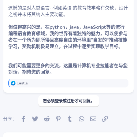
遗憾的是对人类语言--例如英语 的教育教学略有欠缺，设计
之初并未将其纳入主要功能。
但值得高兴的是，在python，java，JavaScript等的流行
编程语言教育领域，我的世界有着独特的魅力，可以使参与
者在一个所为即所得且高度自由的环境里”自发的“推动技能
学习，奖励机制极易建立，在过程中逐步实现教学目标。
我们可能需要更多的交流，这里是计算机专业技能者在与您
对话，期待您的回复。
反
Castle
馈
：
您必须登录或注册才可回复。
Facebook
Twitter
Reddit
Pinterest
Tumblr
WhatsApp
邮件
链接
分享：