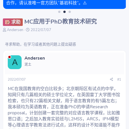
合作，请认准唯一官方团队“基岩科技”。⚠️
MC应用于PhD教育技术研究
求助
主
开
Andersen
2022/07/07
题
始
发
时
寻求帮助，在学习或者其他问题上提出疑惑
起
间
人
Andersen
A
泥土
2022/07/07
#1
MC在我国教育的空白比较多；北京朝阳区有试点的中学，
知网只有几篇相关的硕士学位论文，在英国雷丁大学图书馆
检索，也只有22篇相关文献，用于语言教育的有5篇左右；
我本硕均为英语教育，正在准备PhD的申请Research
proposal，计划创建一套完整的对应语言教学课程，比如雅
思口语；之后加入教育实验班与L2MSS，ARCS，IPM模型
等心理语言学教育法进行试点，这样的设计不知道能不能作