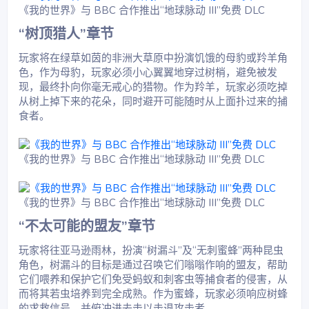
《我的世界》与 BBC 合作推出“地球脉动 III”免费 DLC
“树顶猎人”章节​
玩家将在绿草如茵的非洲大草原中扮演饥饿的母豹或羚羊角
色，作为母豹，玩家必须小心翼翼地穿过树梢，避免被发
现，最终扑向你毫无戒心的猎物。作为羚羊，玩家必须吃掉
从树上掉下来的花朵，同时避开可能随时从上面扑过来的捕
食者。
《我的世界》与 BBC 合作推出“地球脉动 III”免费 DLC
《我的世界》与 BBC 合作推出“地球脉动 III”免费 DLC
“不太可能的盟友”章节​
玩家将往亚马逊雨林，扮演“树漏斗”及“无刺蜜蜂”两种昆虫
角色，树漏斗的目标是通过召唤它们嗡嗡作响的盟友，帮助
它们喂养和保护它们免受蚂蚁和刺客虫等捕食者的侵害，从
而将其若虫培养到完全成熟。作为蜜蜂，玩家必须响应树蜂
的求救信号，并俯冲进去击以击退攻击者。