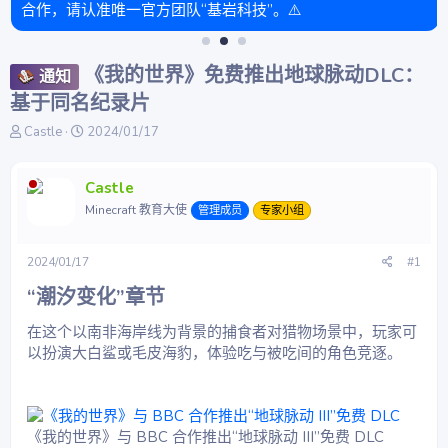
合作，请认准唯一官方团队“基岩科技”。⚠️
《我的世界》免费推出地球脉动DLC：
通知
基于同名纪录片
主
开
Castle
2024/01/17
题
始
发
时
起
间
Castle
人
Minecraft 教育大使
管理成员
专家小组
2024/01/17
#1
“潮汐变化”章节​
在这个以南非海岸线为背景的捕食者对猎物场景中，玩家可
以扮演大白鲨或毛皮海豹，体验吃与被吃间的角色竞逐。
《我的世界》与 BBC 合作推出“地球脉动 III”免费 DLC