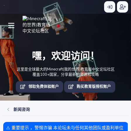
嘿，欢迎访问！
这里是全球最大的Minecraft(我的世界)教育版中文论坛社区
覆盖100+国家，分享最新的资源和攻略
领取免费体验账户
购买教育版授权账户
新闻咨询
⚠️ 重要提示 ，警惕诈骗 本论坛未与任何其他团队或盈利单位