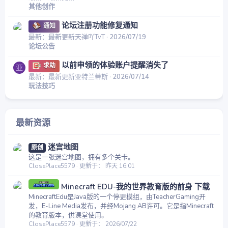
其他创作
论坛注册功能修复通知
通知
最新：最新更新天禅吖TvT
2026/07/19
论坛公告
以前申领的体验账户提醒消失了
求助
亚
最新：最新更新亚特兰蒂斯
2026/07/14
玩法技巧
最新资源
迷宫地图
原创
这是一张迷宫地图，拥有多个关卡。
ClosePlace5579
更新于：
昨天 16:01
Minecraft EDU-我的世界教育版的前身 下载
MinecraftEdu是Java版的一个停更模组，由TeacherGaming开
发，E-Line Media发布，并经Mojang AB许可。它是指Minecraft
的教育版本，供课堂使用。
ClosePlace5579
更新于：
2026/07/22