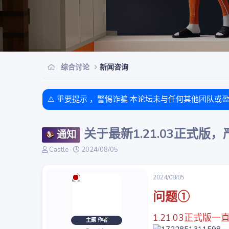
综合讨论
新闻咨询
⚠️ 重要提示 ，警惕诈骗 本论坛未与任何其他团队或
关于最新1.21.03正式版
通知
主
开
Castle
2024/08/05
题
始
发
时
起
间
2024/08/05
人
问题①
1.21.03正式
主题 作者