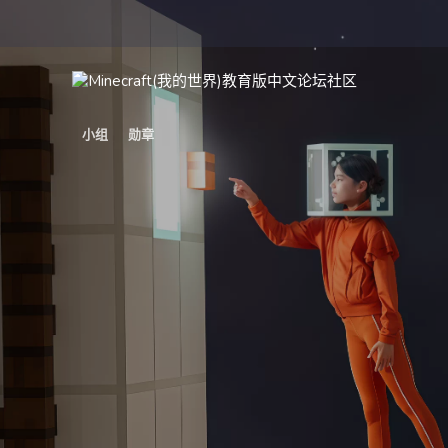
小组
勋章