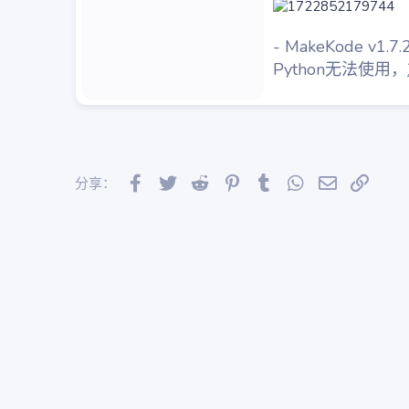
- MakeKode v
Python无法使用，
Facebook
Twitter
Reddit
Pinterest
Tumblr
WhatsApp
邮件
链接
分享：