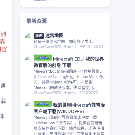
最新资源
系列
迷宫地图
原创
界
这是一张迷宫地图，拥有多个关卡。
ClosePlace5579
更新于：
星期四，20:04
待官
Minecraft EDU-我的世界
教育版的前身 下载
MinecraftEdu是Java版的一个停更模组，
由TeacherGaming开发，E-Line Media发
布，并经Mojang AB许可。它是指
载课
Minecraft的教育版本，供课堂使用。
ClosePlace5579
更新于：
2026/07/22
下载
我的世界Minecraft教育版
客户端下载(WINDOWS)
即
Minecraft我的世界教育版客户端下载
（Windows平台专用），提供官方最新
版安装包直链下载，纯净绿色，无需注册
和登录，支持简体中文，完美适用于课堂