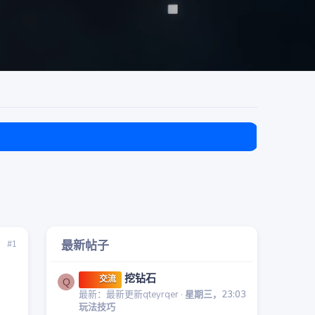
目前免费
最新帖子
#1
挖钻石
交流
Q
最新：最新更新qteyrqer
星期三，23:03
玩法技巧