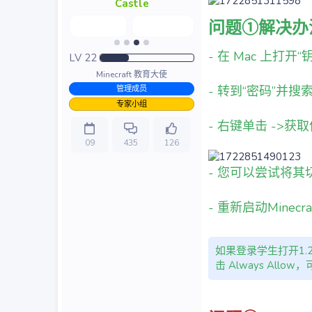
Castle
问题①解决办
- 在 Mac 上打开
LV
22
Minecraft 教育大使
- 转到“密码”并搜索“
管理成员
专家小组
- 右键单击 ->
09
435
126
- 您可以尝试将其
- 重新启动Minec
如果登录学生打开1.
击 Always Allo