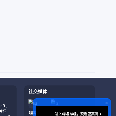
社交媒体
aft、
相关标