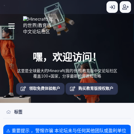
嘿，欢迎访问！
这里是全球最大的Minecraft(我的世界)教育版中文论坛社区
覆盖100+国家，分享最新的资源和攻略
领取免费体验账户
购买教育版授权账户
标签
⚠️ 重要提示 ，警惕诈骗 本论坛未与任何其他团队或盈利单位