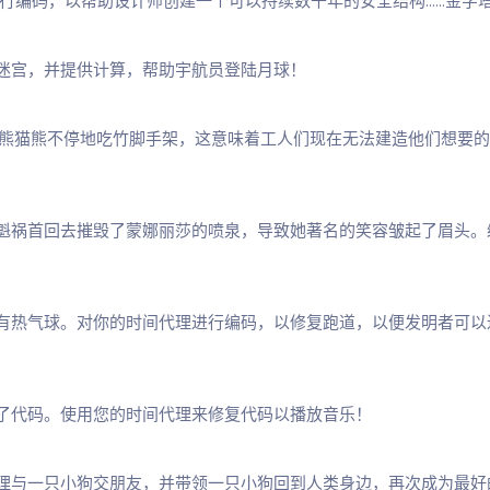
编码，以帮助设计师创建一个可以持续数千年的安全结构......金字
迷宫，并提供计算，帮助宇航员登陆月球！
饥饿的熊猫熊不停地吃竹脚手架，这意味着工人们现在无法建造他们想要
魁祸首回去摧毁了蒙娜丽莎的喷泉，导致她著名的笑容皱起了眉头。
有热气球。对你的时间代理进行编码，以修复跑道，以便发明者可以
了代码。使用您的时间代理来修复代码以播放音乐！
理与一只小狗交朋友，并带领一只小狗回到人类身边，再次成为最好