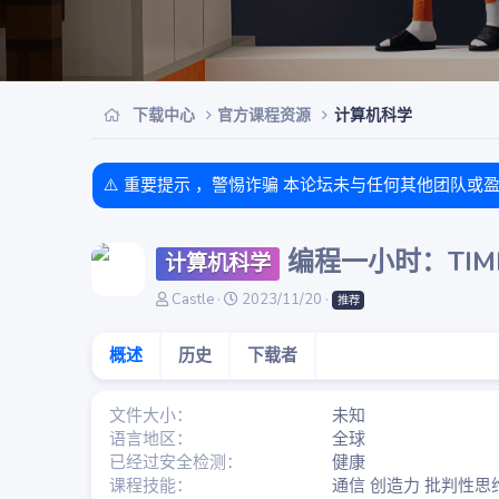
下载中心
官方课程资源
计算机科学
⚠️ 重要提示 ，警惕诈骗 本论坛未与任何其他团队或
编程一小时：TIM
计算机科学
作
创
Castle
2023/11/20
推荐
者
建
日
概述
历史
下载者
期
文件大小
未知
语言地区
全球
已经过安全检测
健康
课程技能
通信 创造力 批判性思