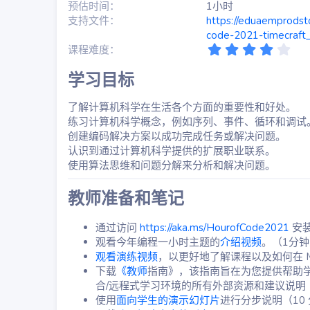
预估时间
1小时
支持文件
https://eduaemprodst
code-2021-timecraft_
4
课程难度
.
0
学习目标​
0
星
了解计算机科学在生活各个方面的重要性和好处。
练习计算机科学概念，例如序列、事件、循环和调试
创建编码解决方案以成功完成任务或解决问题。
认识到通过计算机科学提供的扩展职业联系。
使用算法思维和问题分解来分析和解决问题。
教师准备和笔记​
通过访问
https://aka.ms/HourofCode2021
安装 
观看今年编程一小时主题的
介绍视频
。（1分钟
观看演练视频
，以更好地了解课程以及如何在 Mi
下载
《教师
指南》，该指南旨在为您提供帮助
合/远程式学习环境的所有外部资源和建议说明
使用
面向学生的演示幻灯片
进行分步说明（10