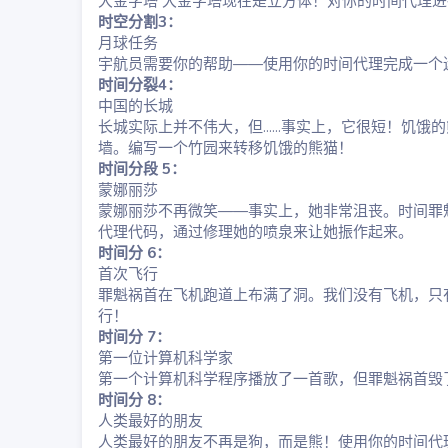
大金字塔 大金字塔现在是立方体！对你的时间代理进行
时空分割3：
月球任务
宇航员需要你的帮助——使用你的时间代理完成一个
时间分裂4：
中国的长城
长城实际上并不伟大，但......事实上，它很短！
墙。编写一个竹园来转移饥饿的熊猫！
时间分段 5：
蒙娜丽莎
蒙娜丽莎不再微笑——事实上，她非常沮丧。时间罪
代理代码，通过修理她的喷泉来让她振作起来。
时间分 6：
首次飞行
罪魁祸首在飞机跑道上布满了洞。我们没有飞机，只
行！
时间分 7：
第一位计算机科学家
第一个计算机科学程序播放了一首歌，但罪魁祸首毁
时间分 8：
人类最好的朋友
人类最好的朋友不再是狗，而是熊！使用你的时间代