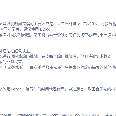
这是监测时间错误的主要太空港。人工智能塔拉（TARRA）将指导
。对于初学者，建议使用 Block。
解决时间分割问题，学生将沿着一条线索前往测试中心进行第一次入
。
到它站在红色块上。
机进行时间线编码挑战。完成每个编码挑战后，他们将被要求找到一
故的罪魁祸首。
务
（游戏循环）。每次重播都将允许学生探索各种编码探索的其他挑
的是 kazoo！编写你的时间代理代码，穿过迷宫，取回音乐家的