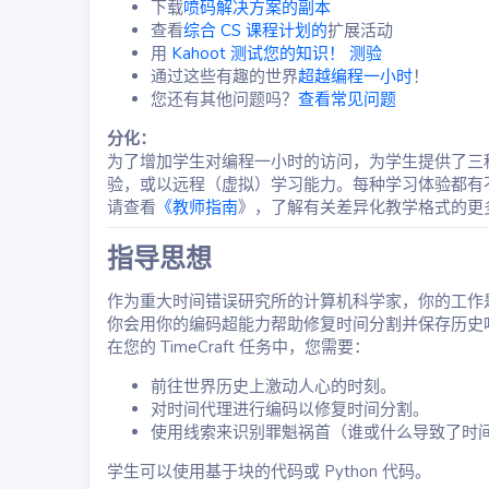
下载
喷码解决方案的副本
查看
综合 CS 课程计划的
扩展活动
用
Kahoot 测试您的知识！ 测验
通过这些有趣的世界
超越编程一小时
！
您还有其他问题吗？
查看常见问题
分化：
为了增加学生对编程一小时的访问，为学生提供了三
验，或以远程（虚拟）学习能力。每种学习体验都有
请查看
《教师指南
》，了解有关差异化教学格式的更
指导思想​
作为重大时间错误研究所的计算机科学家，你的工作
你会用你的编码超能力帮助修复时间分割并保存历史
在您的 TimeCraft 任务中，您需要：
前往世界历史上激动人心的时刻。
对时间代理进行编码以修复时间分割。
使用线索来识别罪魁祸首（谁或什么导致了时
学生可以使用基于块的代码或 Python 代码。