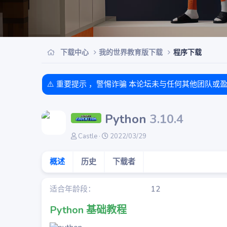
下载中心
我的世界教育版下载
程序下载
⚠️ 重要提示 ，警惕诈骗 本论坛未与任何其他团队或
Python
3.10.4
作
创
Castle
2022/03/29
者
建
日
概述
历史
下载者
期
适合年龄段
12
Python 基础教程