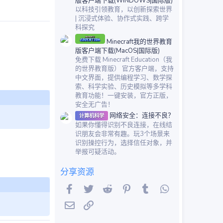
版客户端下载(WINDOWS|国际版)
以科技引领教育，以创新探索世界
| 沉浸式体验、协作式实践、跨学
科探究
Minecraft我的世界教育
版客户端下载(MacOS|国际版)
免费下载 Minecraft Education（我
的世界教育版） 官方客户端，支持
中文界面，提供编程学习、数学探
索、科学实验、历史模拟等多学科
教育功能！一键安装，官方正版，
安全无广告！
网络安全：连接不良？
计算机科学
如果你懂得识别不良连接，在线结
识朋友会非常有趣。玩3个场景来
识别操控行为，选择信任对象，并
举报可疑活动。
分享资源
Facebook
Twitter
Reddit
Pinterest
Tumblr
WhatsApp
邮件
链接