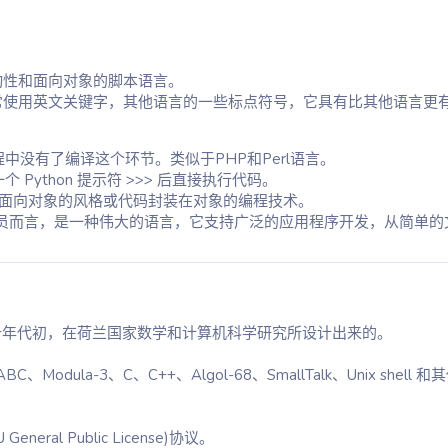
互动性和面向对象的脚本语言。
言经常使用英文关键字，其他语言的一些标点符号，它具有比其他语言更
中没有了编译这个环节。类似于PHP和Perl语言。
Python 提示符 >>> 后直接执行代码。
支持面向对象的风格或代码封装在对象的编程技术。
级程序员而言，是一种伟大的语言，它支持广泛的应用程序开发，从简单
十年代末和九十年代初，在荷兰国家数学和计算机科学研究所设计出来的。
odula-3、C、C++、Algol-68、SmallTalk、Unix shell
neral Public License)协议。