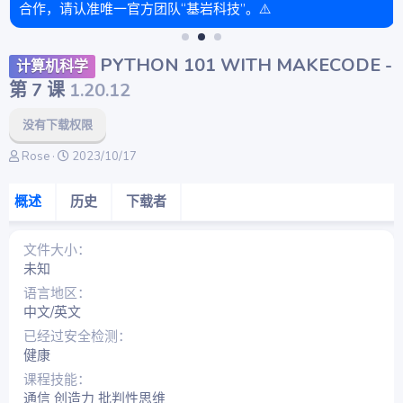
合作，请认准唯一官方团队“基岩科技”。⚠️
PYTHON 101 WITH MAKECODE -
计算机科学
第 7 课
1.20.12
没有下载权限
作
创
Rose
2023/10/17
者
建
日
概述
历史
下载者
期
文件大小
未知
语言地区
中文/英文
已经过安全检测
健康
课程技能
通信 创造力 批判性思维