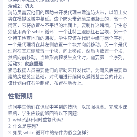
活动2：防火
消防员需要他们的帮助来开发代理来建造防火带，以阻止火
势在模拟区域中蔓延。这个防火带必须是混凝土的，高一个
街区，它将放置在不平坦的地面上。要制作这堵墙，学生必
须使用两个 while 循环：一个让特工跟随红石尘埃，另一个
让特工检查地面的海拔。学生应该在代码中编写两个序列，
一个是代理将在其左侧放置一个块并向前移动，另一个是代
理将在其左侧放置一个块，向上移动，然后再放置一个块，
然后向前移动。当地形高程发生变化时，需要第二个序列。
活动3：家庭重建
紧急救援人员需要他们的帮助来开发代理，为飓风后需要重
建的房屋奠定基础。对代理进行编码以遵循基金会的计划，
该计划由红石尘制成，布置在地板上。
性能预期​
询问学生他们在课程中学到的技能，以加强概念。完成本课
程后，学生应该能够回答以下问题：
1. while循环何时重复代码？
2. 什么是序列？
3. 如果 while 循环中的条件为假会怎样？