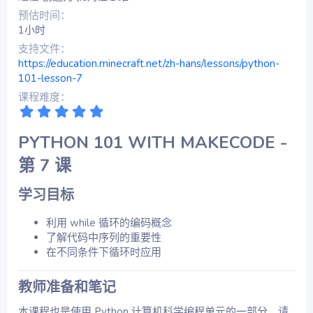
预估时间
1小时
支持文件
https://education.minecraft.net/zh-hans/lessons/python-
101-lesson-7
课程难度
5
.
0
PYTHON 101 WITH MAKECODE -
0
星
第 7 课​
学习目标​
利用 while 循环的编码概念
了解代码中序列的重要性
在不同条件下循环时应用
教师准备和笔记​
本课程也是使用 Python 计算机科学编程单元的一部分。请