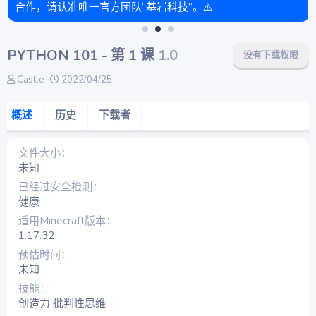
合作，请认准唯一官方团队“基岩科技”。⚠️
PYTHON 101 - 第 1 课
1.0
没有下载权限
作
创
Castle
2022/04/25
者
建
日
概述
历史
下载者
期
文件大小
未知
已经过安全检测
健康
适用Minecraft版本
1.17.32
预估时间
未知
技能
创造力 批判性思维