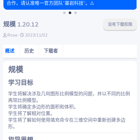
合作，请认准唯一官方团队“基岩科技”。⚠️
规模
1.20.12
没有下载权限
作
创
Rose
2023/11/02
者
建
日
概述
历史
下载者
期
规模​
学习目标​
学生将解决涉及几何图形比例模型的问题，并以不同的比例
再现比例模型。
学生将确定多边形的面积和体积。
学生将了解相对位置。
学生将了解如何使用填充命令在三维空间中重新创建多边
形。