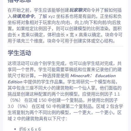
指导思想​
在开始之前，学生应该能够创建
玩家聊天
命令并了解如何插
入
块填充命令
。了解 xyz 坐标系也将是有益的。正坐标和负
坐标将对象相对于玩家向左/向右、向上/向下和向前/向后放
置。如果给定比例因子，则可以创建模型的比例渲染。面积
由长 x 宽乘以确定，体积由长 x 宽 x 高乘以确定。块命令可
用于填充三个维度。块命令可用于创建实体或空心结构。
学生活动​
这项活动可以由个别学生完成，也可以由学生结对完成，共
享同一个世界。学生可能需要草稿纸和位置来记录他们的建
筑尺寸和计算。一种选择是使用
Minecraft： Education
Edition
中提供的学生作品集。学生将研究一个模型布局，
其中包含三座不同大小的建筑物和一个仙人掌。他们面临的
挑战是创建这种配置的两个比例模型。应使用比例因子 1.1
（5%） 在区域 150 中创建一个复制品，并使用比例因子
3.0 （5%） 在区域 50 中构建第二个复制品。区域 2 包含学
生将复制为两个不同比例的模型，一个更大，一个更小。区
域 2 中的建筑物具有以下尺寸：
约6 x 6 x 6