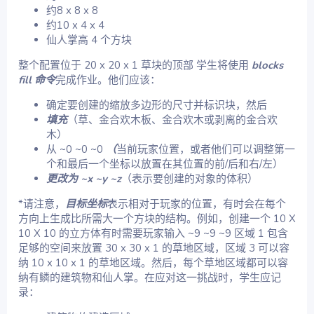
约8 x 8 x 8
约10 x 4 x 4
仙人掌高 4 个方块
整个配置位于 20 x 20 x 1 草块的顶部 学生将使用
blocks
fill 命令
完成作业。他们应该：
确定要创建的缩放多边形的尺寸并标识块，然后
填充
（草、金合欢木板、金合欢木或剥离的金合欢
木）
从 ~0 ~0 ~0
（
当前玩家位置，或者他们可以调整第一
个和最后一个坐标以放置在其位置的前/后和右/左）
更改为 ~x ~y ~z
（表示要创建的对象的体积）
*请注意，
目标坐标
表示相对于玩家的位置，有时会在每个
方向上生成比所需大一个方块的结构。例如，创建一个 10 X
10 X 10 的立方体有时需要玩家输入 ~9 ~9 ~9 区域 1 包含
足够的空间来放置 30 x 30 x 1 的草地区域，区域 3 可以容
纳 10 x 10 x 1 的草地区域。然后，每个草地区域都可以容
纳有鳞的建筑物和仙人掌。在应对这一挑战时，学生应记
录：