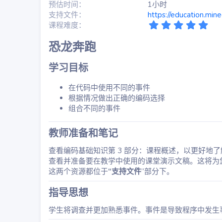
预估时间
1小时
支持文件
https://education.mine
5
课程难度
.
0
恐龙奔跑​
0
星
学习目标​
在代码中使用不同的事件
根据情况做出正确的编码选择
组合不同的事件
教师准备和笔记​
查看编码基础知识第 3 部分：课程概述，以更好地
查看并准备要在教学中使用的课堂演示文稿。这将为
这两个资源都位于
“支持文件
”部分下。
指导思想​
学生将调查并更加熟悉事件。事件是导致程序中发生