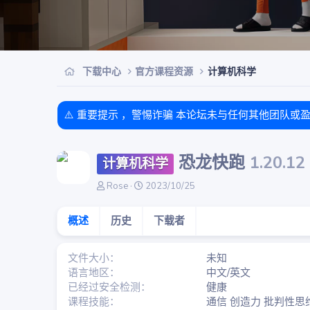
下载中心
官方课程资源
计算机科学
⚠️ 重要提示 ，警惕诈骗 本论坛未与任何其他团队或
恐龙快跑
1.20.12
计算机科学
作
创
Rose
2023/10/25
者
建
日
概述
历史
下载者
期
文件大小
未知
语言地区
中文/英文
已经过安全检测
健康
课程技能
通信 创造力 批判性思