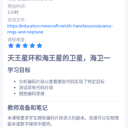
预估时间
1小时
支持文件
https://education.minecraft.net/zh-hans/lessons/uranus-
rings-and-neptune
课程难度
5
.
0
天王星环和海王星的卫星，海卫一​
0
星
学习目标​
分析编码片段以查看哪些代码实现了特定目标
测试现有代码片段
拥抱编码思维
教师准备和笔记​
本课程要求学生拥有编码片段讲义的副本。资源可以在物理
副本或数字媒体中提供。