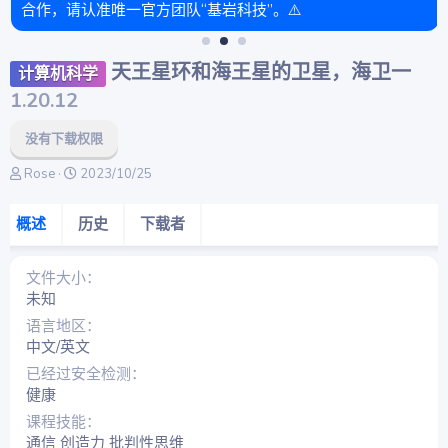
合作，请认准唯一官方团队“基岩科技”。⚠️
天王星环和海王星的卫星，海卫一
计算机科学
1.20.12
没有下载权限
作
创
Rose
2023/10/25
者
建
日
概述
历史
下载者
期
文件大小
未知
语言地区
中文/英文
已经过安全检测
健康
课程技能
通信 创造力 批判性思维