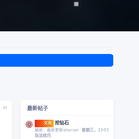
目前免费
最新帖子
#1
挖钻石
交流
Q
最新：最新更新qteyrqer
星期三，23:03
玩法技巧