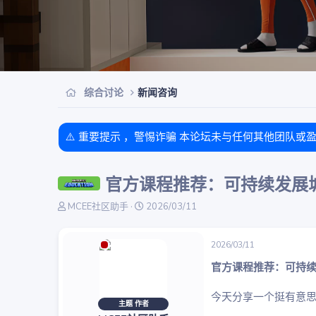
综合讨论
新闻咨询
⚠️ 重要提示 ，警惕诈骗 本论坛未与任何其他团队或
官方课程推荐：可持续发展城市 Sus
主
开
MCEE社区助手
2026/03/11
题
始
发
时
起
间
2026/03/11
人
官方课程推荐：可持
今天分享一个挺有意
主题 作者