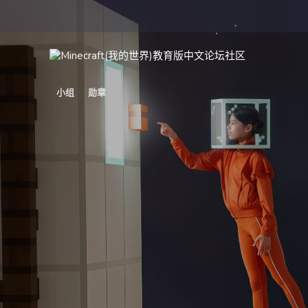
小组
勋章