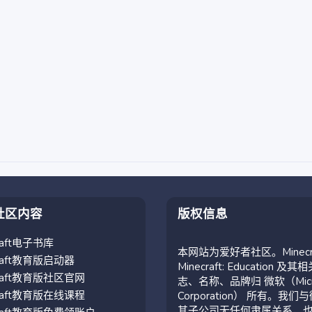
社区内容
版权信息
craft电子书库
本网站为爱好者社区。Minecr
craft教育版启动器
Minecraft: Education 及其
craft教育版社区官网
志、名称、品牌归 微软（Micro
craft教育版在线课程
Corporation） 所有。我们
其子公司无任何隶属关系，