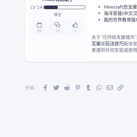
Minecraft恐龙建
LV
14
海洋英雄(中文汉
版主
我的世界教育版Min
03
73
1
关于“可持续发展城市
互鉴
或
玩法技巧
版块
果遇到任何安装或使
Facebook
Twitter
Reddit
Pinterest
Tumblr
WhatsApp
邮件
链接
分享：