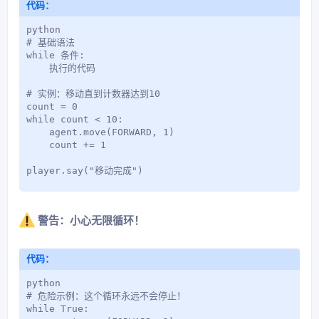
代码：
python

# 基础语法

while 条件:

    执行的代码

# 实例：移动直到计数器达到10

count = 0

while count < 10:

    agent.move(FORWARD, 1)

    count += 1

player.say("移动完成")
警告：小心无限循环！
代码：
python

# 危险示例：这个循环永远不会停止！

while True:
