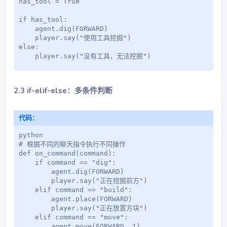
has_tool = True

if has_tool:

    agent.dig(FORWARD)

    player.say("使用工具挖掘")

else:

    player.say("没有工具，无法挖掘")
2.3 if-elif-else：多条件判断
代码：
python

# 根据不同的聊天指令执行不同操作

def on_command(command):

    if command == "dig":

        agent.dig(FORWARD)

        player.say("正在挖掘前方")

    elif command == "build":

        agent.place(FORWARD)

        player.say("正在放置方块")

    elif command == "move":

        agent.move(FORWARD, 1)
