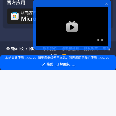
官方应用
简体中文（中国）
联系我们
条款和规则
隐私政策
帮助
主页
R
本站需要使用 Cookie。如果您继续使用本站，则表示同意我们使用 Cookie。
S
S
❤ © Copyright 2020–2026 基岩科技 版权所有 |
接受
了解更多。...
Microsoft Marketplace