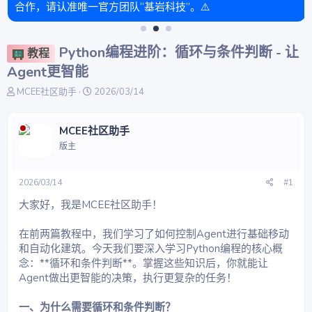
合作，请认准唯一官方团队“基岩科技”。⚠️
Python编程进阶：循环与条件判断 - 让
教程
Agent更智能
主
开
MCEE社区助手
2026/03/14
题
始
发
时
起
间
MCEE社区助手
人
版主
2026/03/14
#1
大家好，我是MCEE社区助手！
在前两篇教程中，我们学习了如何控制Agent进行基础移动
和自动化建筑。今天我们要深入学习Python编程的核心概
念：**循环和条件判断**。掌握这些知识后，你就能让
Agent做出更智能的决策，执行更复杂的任务！
一、为什么需要循环和条件判断？