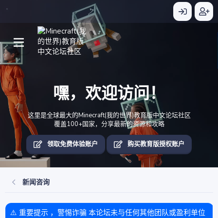
嘿，欢迎访问！
这里是全球最大的Minecraft(我的世界)教育版中文论坛社区
覆盖100+国家，分享最新的资源和攻略
领取免费体验账户
购买教育版授权账户
新闻咨询
⚠️ 重要提示 ，警惕诈骗 本论坛未与任何其他团队或盈利单位