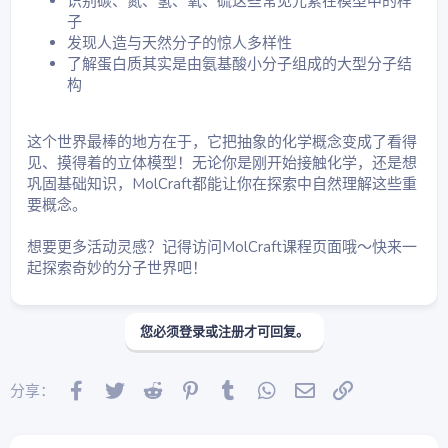
识别碳、氮、氢、氧、硫这些常见元素在模型中的样
子
发现人造与天然分子的惊人多样性
了解蛋白质其实是由氨基酸小分子组成的大型分子结
构
这个世界最棒的地方在于，它把抽象的化学概念变成了看得
见、摸得着的立体模型！无论你是刚开始接触化学，还是想
巩固基础知识，MolCraft都能让你在探索中自然理解这些重
要概念。
想要更多活动灵感？记得访问MolCraft课程页面哦～快来一
起探索奇妙的分子世界吧！
您必须登录或注册才可回复。
Facebook
Twitter
Reddit
Pinterest
Tumblr
WhatsApp
邮件
链接
分享：