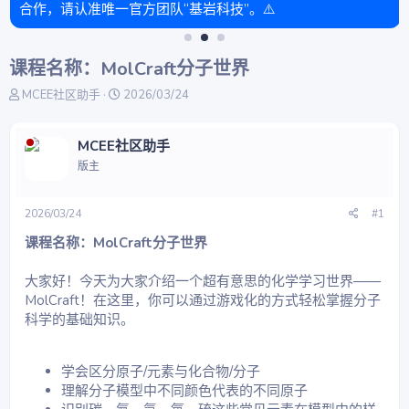
合作，请认准唯一官方团队“基岩科技”。⚠️
课程名称：MolCraft分子世界
主
开
MCEE社区助手
2026/03/24
题
始
发
时
起
间
MCEE社区助手
人
版主
2026/03/24
#1
课程名称：MolCraft分子世界
大家好！今天为大家介绍一个超有意思的化学学习世界——
MolCraft！在这里，你可以通过游戏化的方式轻松掌握分子
科学的基础知识。
学会区分原子/元素与化合物/分子
理解分子模型中不同颜色代表的不同原子